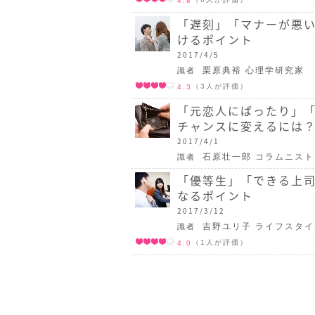
4.8
「遅刻」「マナーが悪
けるポイント
2017/4/5
栗原典裕 心理学研究家
識者
（3人が評価）
4.3
「元恋人にばったり」
チャンスに変えるには
2017/4/1
石原壮一郎 コラムニスト
識者
「優等生」「できる上司
なるポイント
2017/3/12
吉野ユリ子 ライフスタ
識者
（1人が評価）
4.0