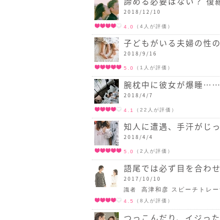
諦める必要はない？ 復
2018/12/10
（4人が評価）
4.0
子どもがいる夫婦の性
2018/9/16
（1人が評価）
5.0
腕枕中に彼女が爆睡……
2018/4/7
（22人が評価）
4.1
知人に遭遇、手汗がじっ
2018/4/4
（2人が評価）
5.0
語尾では必ず目を合わせ
2017/10/10
高津和彦 スピーチトレ
識者
（8人が評価）
4.5
つっこんだり、イジった