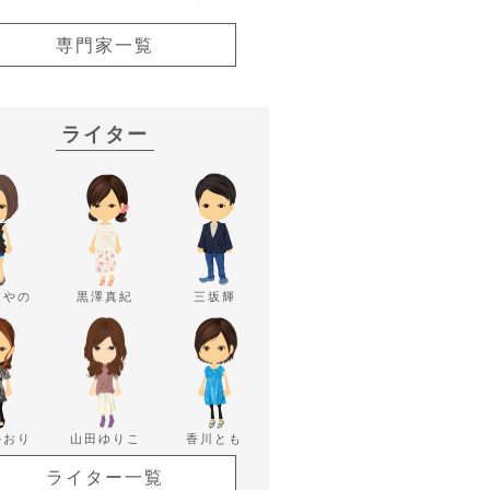
専門家一覧
ライター
あやの
黒澤真紀
三坂輝
かおり
山田ゆりこ
香川とも
ライター一覧