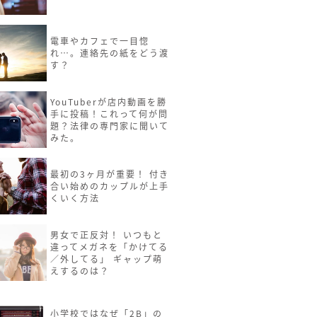
電車やカフェで一目惚
れ…。連絡先の紙をどう渡
す？
YouTuberが店内動画を勝
手に投稿！これって何が問
題？法律の専門家に聞いて
みた。
最初の3ヶ月が重要！ 付き
合い始めのカップルが上手
くいく方法
男女で正反対！ いつもと
違ってメガネを「かけてる
／外してる」 ギャップ萌
えするのは？
小学校ではなぜ「2B」の