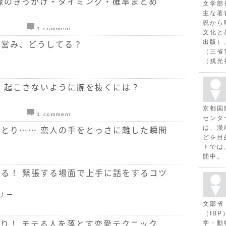
縁のきっかけ・タイミング・確率まとめ
文学部
主な著
説から
1 comment
文化と
の営み、どうしてる？
出版）
（三省
（戎光
 起こさないように腕を抜くには？
京都国
1 comment
センタ
とり…… 恋人の手をとっさに離した瞬間
は、漫
どを目
トでは
開中。
る！ 緊張する場面で上手に話をするコツ
ーナー
文部省
（IB
り！ モテる人を落とす恋愛テクニック
学・動