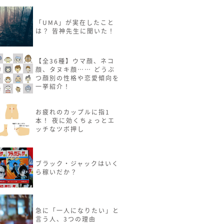
「UMA」が実在したこと
は？ 皆神先生に聞いた！
【全36種】ウマ顔、ネコ
顔、タヌキ顔…… どうぶ
つ顔別の性格や恋愛傾向を
一挙紹介！
お疲れのカップルに指1
本！ 夜に効くちょっとエ
ッチなツボ押し
ブラック・ジャックはいく
ら稼いだか？
急に「一人になりたい」と
言う人、3つの理由