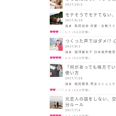
2017/10/2
モテそうでモテてない
2017/9/10
島田佳奈 作家・女豹ラ
識者
（3人が評価）
3.7
つくった声ではダメ!?
2017/8/1
堀澤麻衣子 日本発声教
識者
（3人が評価）
4.0
「何があっても味方で
使い方
2017/7/28
植田愛美 男女コミュニ
識者
（4人が評価）
2.8
元恋人の話をしない、交
分ルール
2017/7/2
（3人が評価）