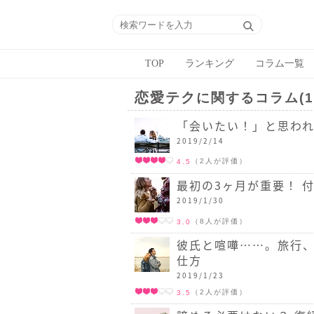
TOP
ランキング
コラム一覧
恋愛テク
に関するコラム(1
「会いたい！」と思われ
2019/2/14
（2人が評価）
4.5
最初の3ヶ月が重要！ 
2019/1/30
（8人が評価）
3.0
彼氏と喧嘩……。旅行、
仕方
2019/1/23
（2人が評価）
3.5