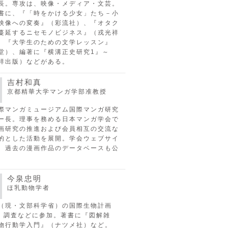
長。専攻は、映像・メディア・文芸。
書に、『「時をかける少女」たち－小
映像への変奏』（彩流社）、『オタク
蔓延するニセモノビジネス』（戎光祥
、『大学生のための文学レッスン』
堂）、編著に『横溝正史研究1』～
祥出版）などがある。
吉村和真
京都精華大学マンガ学部准教授
際マンガミュージアム国際マンガ研究
ー長。理事を務める日本マンガ学会で
画研究の推進および会員相互の交流な
的とした活動を展開。学会ウェブサイ
、過去の漫画作品のデータベースも公
今泉忠明
ほ乳動物学者
（現・文部科学省）の国際生物計画
P）調査などに参加。著書に『図解雑
物行動学入門』（ナツメ社）など。