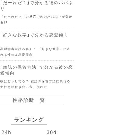
｢だーれだ？｣で分かる彼のパパぶ
り
「だーれだ？」の反応で彼のパパぶりが分か
る!?
｢好きな数字｣で分かる恋愛傾向
心理学者が読み解く！ 「好きな数字」に表
れる性格＆恋愛傾向
｢雑誌の保管方法｣で分かる彼の恋
愛傾向
彼はどうしてる？ 雑誌の保管方法に表れる
女性との付き合い方、別れ方
性格診断一覧
ランキング
24h
30d