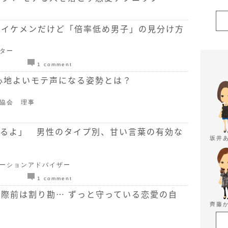
、イケメンだけど「倍率低め男子」の見分け方
イター
1 comment
 心地よいモテ声になる姿勢とは？
育協会 理事
いるよ」 男性のタイプ別、甘い言葉の有効な
坂井
ケーションアドバイザー
1 comment
際前は割り勘… ずっと守っている恋愛の自
齊藤