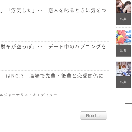
い」「浮気した」… 恋人を叱るときに気をつ
出典
「財布が空っぽ」… デート中のハプニングを
出典
？
」はNG!? 職場で先輩・後輩と恋愛関係に
出典
イルジャーナリスト＆エディター