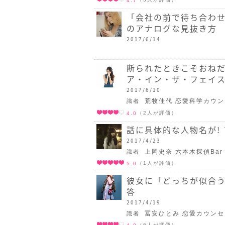
4.7
「会社の前で待ち合わせ
のアナログな見抜き方
2017/6/14
断られたときこそおねだ
ア・イン・ザ・フェイ
2017/6/10
荒牧佳代 恋愛科学カウ
識者
（2人が評価）
4.0
話に具体的な人物名が!
2017/4/23
上岡史奈 六本木探偵Bar
識者
（1人が評価）
5.0
彼女に「どっちが似合う
答
2017/4/19
冨安ひとみ 恋愛カウン
識者
（6人が評価）