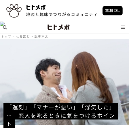
トップ
なるほど
記事本文
「遅刻」「マナーが悪い」「浮気した」
…　恋人を叱るときに気をつけるポイン
ト