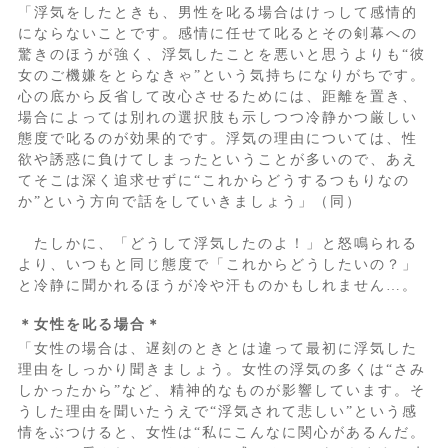
「浮気をしたときも、男性を叱る場合はけっして感情的
にならないことです。感情に任せて叱るとその剣幕への
驚きのほうが強く、浮気したことを悪いと思うよりも“彼
女のご機嫌をとらなきゃ”という気持ちになりがちです。
心の底から反省して改心させるためには、距離を置き、
場合によっては別れの選択肢も示しつつ冷静かつ厳しい
態度で叱るのが効果的です。浮気の理由については、性
欲や誘惑に負けてしまったということが多いので、あえ
てそこは深く追求せずに“これからどうするつもりなの
か”という方向で話をしていきましょう」（同）
たしかに、「どうして浮気したのよ！」と怒鳴られる
より、いつもと同じ態度で「これからどうしたいの？」
と冷静に聞かれるほうが冷や汗ものかもしれません…。
＊女性を叱る場合＊
「女性の場合は、遅刻のときとは違って最初に浮気した
理由をしっかり聞きましょう。女性の浮気の多くは“さみ
しかったから”など、精神的なものが影響しています。そ
うした理由を聞いたうえで“浮気されて悲しい”という感
情をぶつけると、女性は“私にこんなに関心があるんだ。