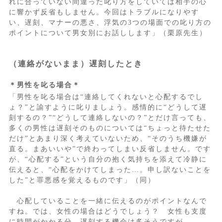
れに合っていない間違った叱り方をしていては相手の心
に響かず反省もしません。今回はトラブルになりやす
い、遅刻、マナーの悪さ、浮気の3つの場面での叱り方の
ポイントについて男女別にお話しします」（栗原先生）
（連絡がないまま）遅刻したとき
＊男性を叱る場合＊
「男性を叱る場合は“連絡してくれないと心配するでし
ょ？”と諭すように叱りましょう。感情的に“どうして遅
刻するの？”“どうして連絡しないの？”とだけ言っても、
多くの男性は遅刻そのものについては“ちょっと待たせた
だけ”とあまり深く考えていないため、“そのうち機嫌が
直る。まあいいや”で終わってしまい反省しません。です
が、“心配する”という自分の抱く気持ちを添えて冷静に
伝えると、“心配をかけてしまった…。申し訳ないことを
した”と罪悪感を覚えるものです」（同）
心配していることを一緒に伝えるのがポイントなんで
すね。では、女性の場合はどうでしょう？ 女性も支度
に時間がかかる分、遅刻する機会は多そうですが…