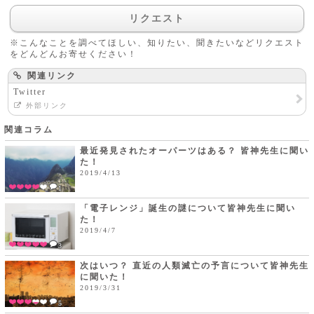
リクエスト
※こんなことを調べてほしい、知りたい、聞きたいなどリクエスト
をどんどんお寄せください！
関連リンク
Twitter
外部リンク
関連コラム
最近発見されたオーパーツはある？ 皆神先生に聞い
た！
2019/4/13
1
「電子レンジ」誕生の謎について皆神先生に聞い
た！
2019/4/7
3
次はいつ？ 直近の人類滅亡の予言について皆神先生
に聞いた！
2019/3/31
5