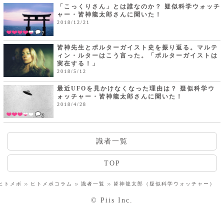
「こっくりさん」とは誰なのか？ 疑似科学ウォッチ
ャー・皆神龍太郎さんに聞いた！
2018/12/21
7
皆神先生とポルターガイスト史を振り返る。マルテ
ィン・ルターはこう言った。「ポルターガイストは
実在する！」
2018/5/12
最近UFOを見かけなくなった理由は？ 疑似科学ウ
ォッチャー・皆神龍太郎さんに聞いた！
2018/4/28
2
識者一覧
TOP
ヒトメボ
ヒトメボコラム
識者一覧
皆神龍太郎（疑似科学ウォッチャー）
© Piis Inc.