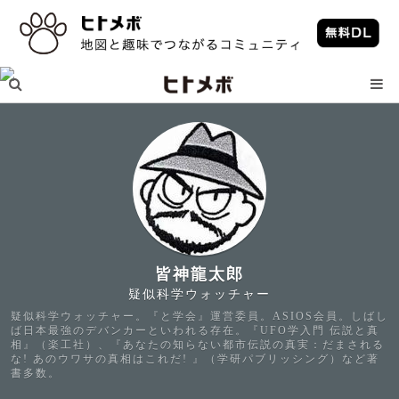
皆神龍太郎
疑似科学ウォッチャー
疑似科学ウォッチャー。『と学会』運営委員。ASIOS会員。しばし
ば日本最強のデバンカーといわれる存在。『UFO学入門 伝説と真
相』（楽工社）、『あなたの知らない都市伝説の真実：だまされる
な! あのウワサの真相はこれだ! 』（学研パブリッシング）など著
書多数。