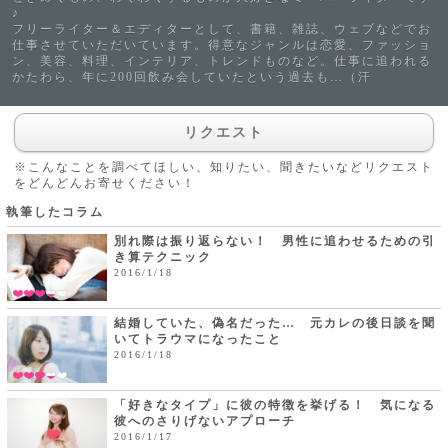
♪
フリーライター＆エディターとして、書籍、雑誌、ウェブなどでお
仕事させていただいています。得意なジャンルは恋愛、ファッショ
ン、美容、料理、インテリア、トレンドものなど。仕事に追われる
かたわら、年に200回飲み会していたという過去も…（汗
リクエスト
※こんなことを調べてほしい、知りたい、聞きたいなどリクエスト
をどんどんお寄せください！
執筆したコラム
別れ際は振り返らない！ 男性に追わせるための引
き算テクニック
2016/1/18
結婚していた、偽名だった… 元カレの後日談を聞
いてトラウマになったこと
2016/1/18
「好きなタイプ」に彼の特徴を挙げる！ 気になる
彼へのさりげないアプローチ
2016/1/17