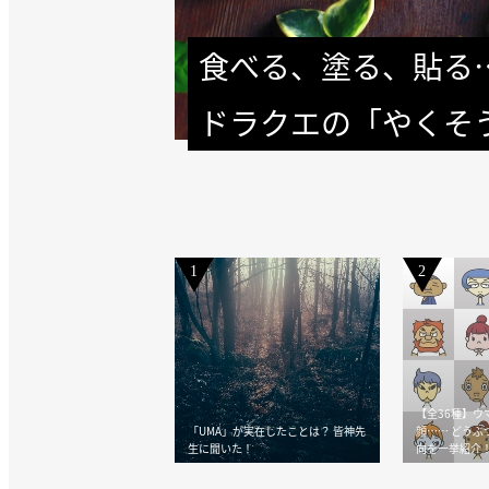
食べる、塗る、貼る…
ドラクエの「やくそ
1
2
【全36種】ウ
「UMA」が実在したことは？ 皆神先
顔…… どうぶ
生に聞いた！
向を一挙紹介