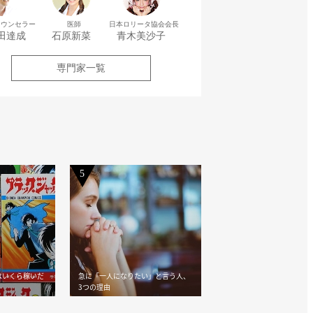
実演：放送作家
カウンセラー
医師
日本ロリータ協会会長
特集】酒席で〝クスッ〟を誘う
田達成
石原新菜
青木美沙子
専門家一覧
大人のおしぼり芸」
5
はいくら稼いだ
急に「一人になりたい」と言う人、
3つの理由