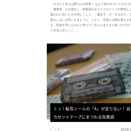
オタクと言えば男だけの世界！ なんて思われていたのも今
「電車男」が大流行し、秋葉原がオタクカルチャーの聖地と
識された頃とときを同じくして、「腐女子」や「オタ女子」
葉もしばしば耳にするように。しかし、言葉には聞き覚えが
も、両者を同じものだと考えている人もまだまだ多いのでは？
ク文化に詳しい二……
くっ！転写シールの「A」が足りない！ 自
カセットテープにまつわる失敗談
2
2018.