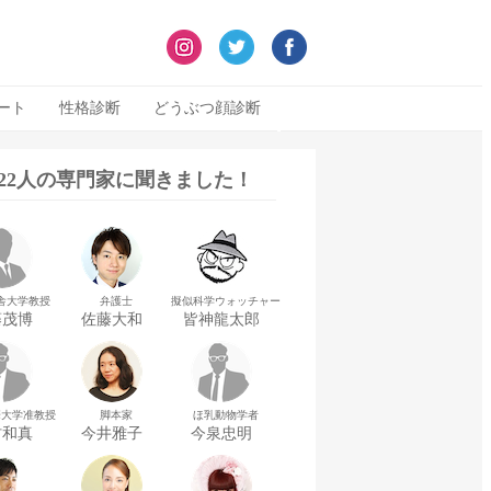
ート
性格診断
どうぶつ顔診断
322人の専門家に聞きました！
舎大学教授
弁護士
擬似科学ウォッチャー
藤茂博
佐藤大和
皆神龍太郎
華大学准教授
脚本家
ほ乳動物学者
村和真
今井雅子
今泉忠明