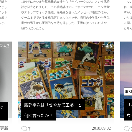
距離を
1994年にカシオ計算機株式会社から『サイバークロス』という腕時
つい
クとし
計が発売されました。この腕時計はテレビやビデオのリモコン機能
ね。
ダット
やストップウォッチ機能、赤外線を使ったメッセージ通信のほか、
すが
る吊り
ゲームまでできる多機能デジタルウオッチ。当時の小学生や中学生
いち
ると、
世代の男子から圧倒的な支持を得ました。実際に持っていた人や、
に聞
親にねだったこと……
と呼
4.3
4.8
取
服部平次は「せやかて工藤」と
「
で
何回言ったか？
ウ
7
24更新
2018.09.02