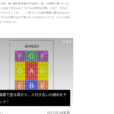
もの頃、食べ物や飲み物を作る前の「粉」の状態で食べたくな
ことはありませんか？ 子どもは好奇心の塊。ときに、大人が
んでそんなことを……」と思うような謎の衝動に駆られるもの
。子どもが粉のままで食べたくなるものについて、ヒトメボ読
聞いてみました。
4.4
画館で座る席から、人付き合いの傾向をチ
ック！
31
2015.09.04更新