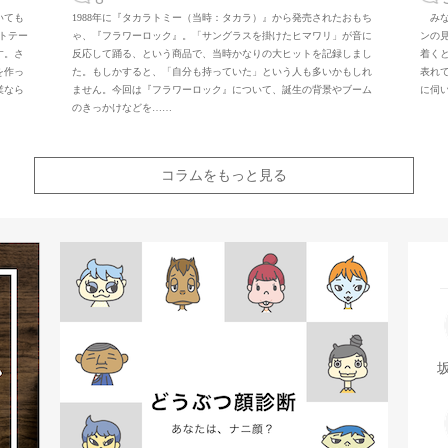
いても
1988年に『タカラトミー（当時：タカラ）』から発売されたおもち
みな
トテー
ゃ、『フラワーロック』。「サングラスを掛けたヒマワリ」が音に
ンの
す。さ
反応して踊る、という商品で、当時かなりの大ヒットを記録しまし
着く
を作っ
た。もしかすると、「自分も持っていた」という人も多いかもしれ
表れ
業なら
ません。今回は『フラワーロック』について、誕生の背景やブーム
に伺
のきっかけなどを……
コラムをもっと見る