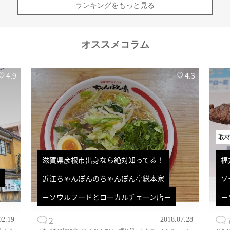
ランキングをもっと見る
オススメコラム
4.9
4.3
取
滋賀県彦根市出身なら絶対知ってる！
福
近江ちゃんぽんのちゃんぽん亭総本家
ソ
－ソウルフードとローカルチェーン店－
－
2
02.19
2018.07.28