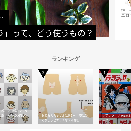
取材・
作家・
 
【
五百
う」って、どう使うもの？
「
ランキング
3
4
マ顔、ネコ顔、タヌキ
つ顔別の性格や恋愛傾
お疲れのカップルに指1本！ 夜に効
ブラック・ジャック
！
くちょっとエッチなツボ押し
か？