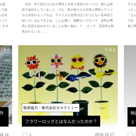
は昔。
先日、街で見かけた白人男性と日本人女性のカップル。彼らは英
子ど
して認
語で会話をしていました。でも、私の友だちの日本人男性とアメリ
った
なる言
カ人女性のカップルは、アメリカ人女性のほうがつたない日本語で
「な
あって
話しているんですよね。こんな風に、国際カップルって、女性が男
です
 オタ
性に言語を合わせていることが多い気が…？ そこで、言語学を研
者に
究されている……
4.0
4.2
取材協力：株式会社タカラトミー
作
映
フラワーロックとはなんだったのか？
ェ
8
04.14
2018.10.27