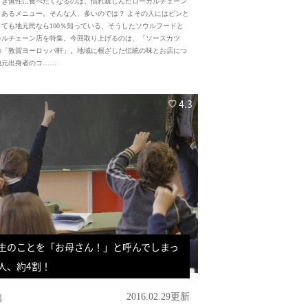
どき無性に食べたくなるのは、慣れ親しんだローカルチェーン
とあるメニュー。そんな人、多いのでは？ よその人にはピンと
くても地元民なら100％知っている、そうしたソウルフードと
カルチェーン店を特集。今回取り上げるのは、「ソースカツ
の「敦賀ヨーロッパ軒」。地域に根ざした伝統の味とお店につ
地元出身者のコ……
4.3
生のことを「お母さん！」と呼んでしまっ
人、約4割！
4
2016.02.29更新