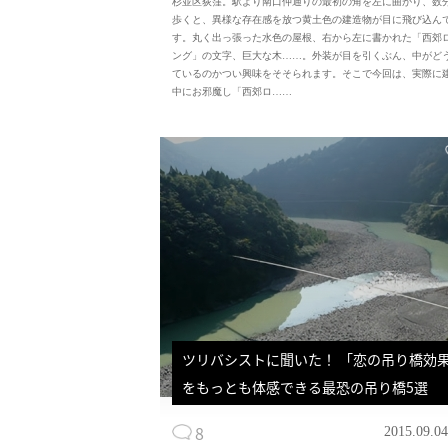
杉並区荻窪。駅より南口仲通りの最初の角を左に曲がり、数
歩くと、異様な存在感を放つ黄土色の建造物が目に飛び込ん
す。丸く出っ張った水色の屋根、右から左に書かれた「西郊
ング」の文字、巨大な木……。外装が目を引くぶん、中がど
ているのかつい興味をそそられます。そこで今回は、実際に
中にお邪魔し「西郊ロ……
ツリバシストに聞いた！ 「恋の吊り橋効
をもっとも体感できる最恐の吊り橋5選
8
2015.09.