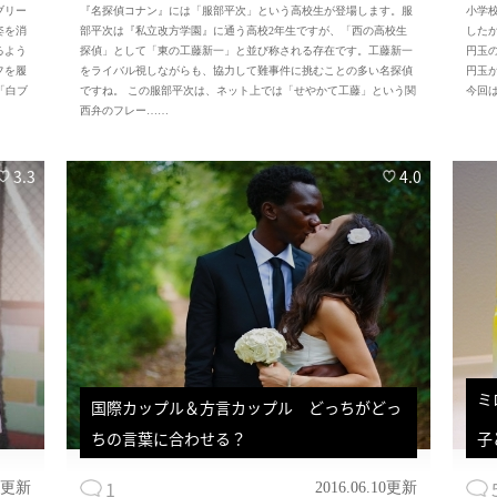
ブリー
『名探偵コナン』には「服部平次」という高校生が登場します。服
小学
姿を消
部平次は『私立改方学園』に通う高校2年生ですが、「西の高校生
したか
るよう
探偵」として「東の工藤新一」と並び称される存在です。工藤新一
円玉
フを履
をライバル視しながらも、協力して難事件に挑むことの多い名探偵
円玉
「白ブ
ですね。 この服部平次は、ネット上では「せやかて工藤」という関
今回
西弁のフレー……
3.3
4.0
ミ
国際カップル＆方言カップル　どっちがどっ
ちの言葉に合わせる？
子
1
12更新
2016.06.10更新