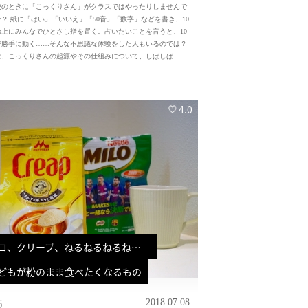
校のときに「こっくりさん」がクラスではやったりしませんで
？ 紙に「はい」「いいえ」「50音」「数字」などを書き、10
の上にみんなでひとさし指を置く。占いたいことを言うと、10
が勝手に動く……そんな不思議な体験をした人もいるのでは？
は、こっくりさんの起源やその仕組みについて、しばしば……
4.0
ロ、クリープ、ねるねるねるね…　
どもが粉のまま食べたくなるもの
5
2018.07.08