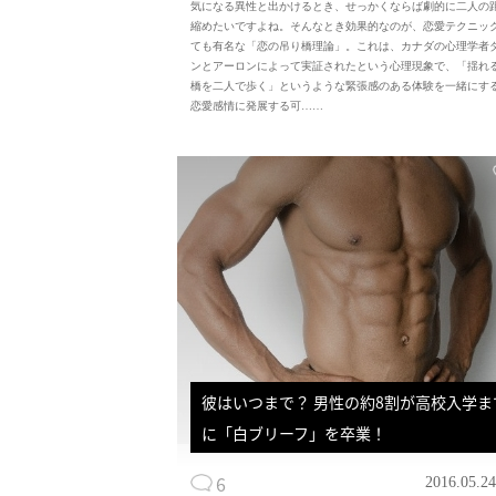
気になる異性と出かけるとき、せっかくならば劇的に二人の
縮めたいですよね。そんなとき効果的なのが、恋愛テクニッ
ても有名な「恋の吊り橋理論」。これは、カナダの心理学者
ンとアーロンによって実証されたという心理現象で、「揺れ
橋を二人で歩く」というような緊張感のある体験を一緒にす
恋愛感情に発展する可……
彼はいつまで？ 男性の約8割が高校入学ま
に「白ブリーフ」を卒業！
6
2016.05.