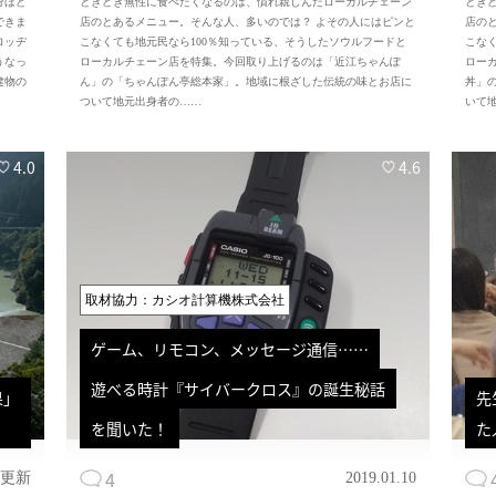
分ほど
ときどき無性に食べたくなるのは、慣れ親しんだローカルチェーン
とき
できま
店のとあるメニュー。そんな人、多いのでは？ よその人にはピンと
店の
ロッヂ
こなくても地元民なら100％知っている、そうしたソウルフードと
こな
うなっ
ローカルチェーン店を特集。今回取り上げるのは「近江ちゃんぽ
ロー
建物の
ん」の「ちゃんぽん亭総本家」。地域に根ざした伝統の味とお店に
丼」
ついて地元出身者の……
いて
4.0
4.6
取材協力：カシオ計算機株式会社
ゲーム、リモコン、メッセージ通信……
遊べる時計『サイバークロス』の誕生秘話
果」
先
を聞いた！
た
4
04更新
2019.01.10