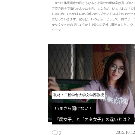
かつて体重測定の日ともなると小学校の保健室は真っ白い
フ姿の男子で溢れかえったもの。ところが、ひとりふたりと
しはじめ、いつのまにかズボンからブランドロゴをのぞかせ
になっていきます。彼らは、いつから、どうして、白ブリー
かなくなったのでしょうか？ 100人の男性に聞きました。 Q.
リーフ……
取材：二松学舎大学文学部教授
いまさら聞けない！
「腐女子」と「オタ女子」の違いとは？
2
2015.10.