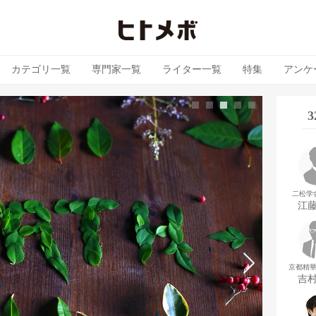
カテゴリ一覧
専門家一覧
ライター一覧
特集
アンケ
二松学
江
京都精
吉