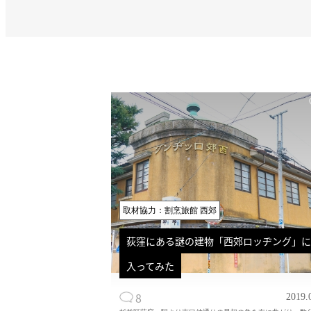
取材協力：割烹旅館 西郊
荻窪にある謎の建物「西郊ロッヂング」に
入ってみた
8
2019.