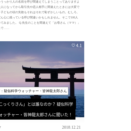
うっかり人の名前を呼び間違えてしまうことってありますよ
大人になってから取引先や恋人相手に間違えたときには大変で
、子どもの頃の失敗もそれはそれで恥ずかしいもの。むしろ、
ばん心に残っている呼び間違いかもしれません。そこで100人
いてみました。 Q.先生のことを間違えて「お母さん（ママ）」
んで……
4.1
材：疑似科学ウォッチャー・皆神龍太郎さん
こっくりさん」とは誰なのか？ 疑似科学
ォッチャー・皆神龍太郎さんに聞いた！
7
2018.12.21