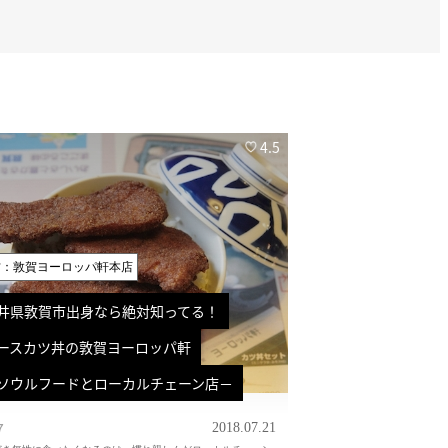
4.5
材：敦賀ヨーロッパ軒本店
井県敦賀市出身なら絶対知ってる！
ースカツ丼の敦賀ヨーロッパ軒
ソウルフードとローカルチェーン店－
7
2018.07.21