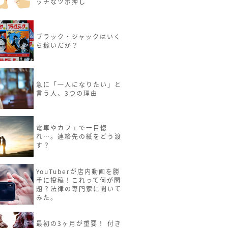
ッチなツボ押し
ブラック・ジャックはいく
ら稼いだか？
急に「一人になりたい」と
言う人、3つの理由
電車やカフェで一目惚
れ…。連絡先の紙をどう渡
す？
YouTuberが店内動画を勝
手に投稿！これって何が問
題？法律の専門家に聞いて
みた。
最初の3ヶ月が重要！ 付き