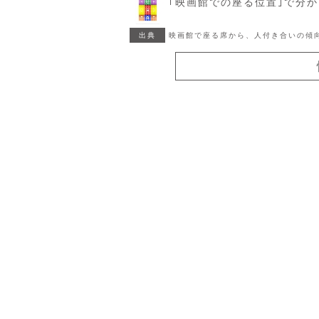
｢映画館での座る位置｣で分
出典
映画館で座る席から、人付き合いの傾