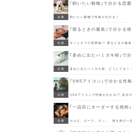
｢飼いたい動物｣で分かる恋
出典
飼いたい動物で性格が分かる！
｢寝るときの服装｣で分かる
出典
オンとオフの境界線!? 寝るときの服
｢多めに出たハミガキ粉｣で
出典
多めに出たハミガキ粉、どうしてる？
｢SNSアイコン｣で分かる性
出典
SNSアイコンで性格がわかる!? 自分
｢一品目にオーダーする焼肉
出典
カルビ、ロース、タン… 焼き肉の一