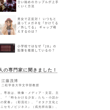
合い始めのカップルが上手
くいく方法
男女で正反対！ いつもと
違ってメガネを「かけてる
／外してる」 ギャップ萌
えするのは？
小学校ではなぜ「2B」の
鉛筆を推奨しているの？
2人の専門家に聞きました！
江藤茂博
二松学舎大学文学部教授
長。専攻は、映像・メディア・文芸。主
に、『「時をかける少女」たち－小説か
への変奏』（彩流社）、『オタク文化と
るニセモノビジネス』（戎光祥出版）、