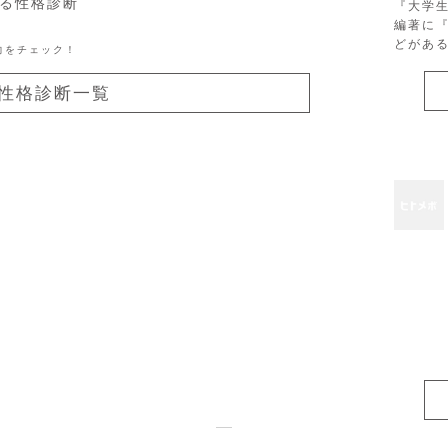
かる性格診断
『大学
編著に
どがあ
向をチェック！
性格診断一覧