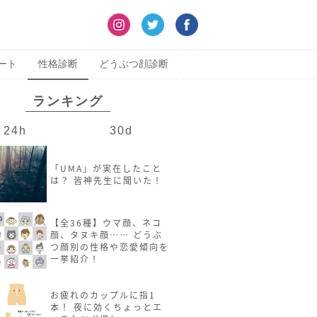
ート
性格診断
どうぶつ顔診断
ランキング
24h
30d
「UMA」が実在したこと
は？ 皆神先生に聞いた！
【全36種】ウマ顔、ネコ
顔、タヌキ顔…… どうぶ
つ顔別の性格や恋愛傾向を
一挙紹介！
お疲れのカップルに指1
本！ 夜に効くちょっとエ