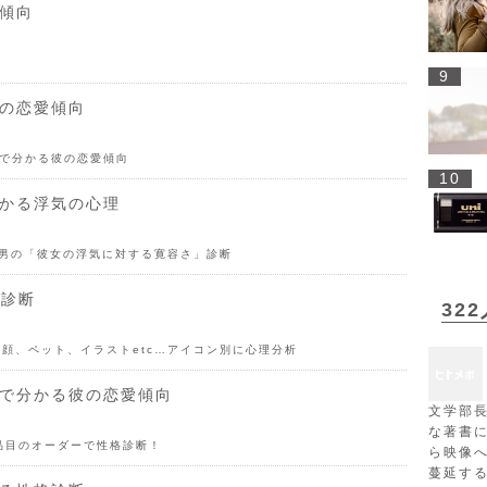
愛傾向
9
彼の恋愛傾向
装で分かる彼の恋愛傾向
10
分かる浮気の心理
 男の「彼女の浮気に対する寛容さ」診断
格診断
32
の顔、ペット、イラストetc…アイコン別に心理分析
｣で分かる彼の恋愛傾向
文学部
な著書
品目のオーダーで性格診断！
ら映像
蔓延す