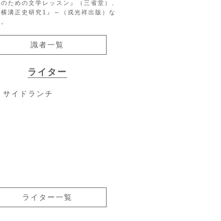
生のための文学レッスン』（三省堂）、
『横溝正史研究1』～（戎光祥出版）な
る。
識者一覧
ライター
サイドランチ
ライター一覧