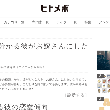
カテゴリ一覧
専門家一覧
ライター一覧
特集
アンケ
で分かる彼がお嫁さんにした
1
風呂で体を洗うアイテムから分析！
2
ルの種類」から、彼がどんな人を「お嫁さん」にしたいと考えてい
け必要性があり、こだわりを持つ部分でもあります。彼が家庭やお
されているかもしれません。
［
診断する
］
3
る彼の恋愛傾向