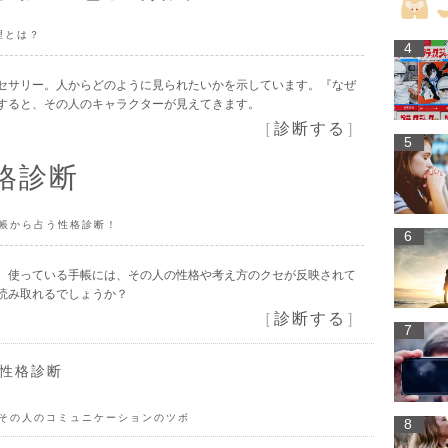
理とは？
4
セサリー。人からどのように見られたいかを示しています。『なぜ
すると、その人のキャラクターが見えてきます。
［
診断する
］
5
格診断
手帳から占う性格診断！
6
、使っている手帳には、その人の性格や考え方のクセが反映されて
読み取れるでしょうか？
［
診断する
］
7
る性格診断
、その人のコミュニケーションのツボ
8