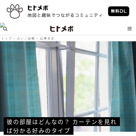
トップ
占い／診断
記事本文
彼の部屋はどんなの？ カーテンを見れ
ば分かる好みのタイプ