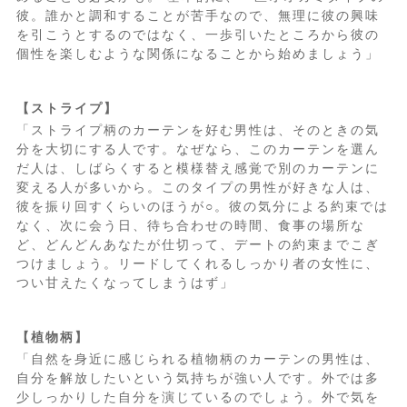
彼。誰かと調和することが苦手なので、無理に彼の興味
を引こうとするのではなく、一歩引いたところから彼の
個性を楽しむような関係になることから始めましょう」
【ストライプ】
「ストライプ柄のカーテンを好む男性は、そのときの気
分を大切にする人です。なぜなら、このカーテンを選ん
だ人は、しばらくすると模様替え感覚で別のカーテンに
変える人が多いから。このタイプの男性が好きな人は、
彼を振り回すくらいのほうが○。彼の気分による約束では
なく、次に会う日、待ち合わせの時間、食事の場所な
ど、どんどんあなたが仕切って、デートの約束までこぎ
つけましょう。リードしてくれるしっかり者の女性に、
つい甘えたくなってしまうはず」
【植物柄】
「自然を身近に感じられる植物柄のカーテンの男性は、
自分を解放したいという気持ちが強い人です。外では多
少しっかりした自分を演じているのでしょう。外で気を