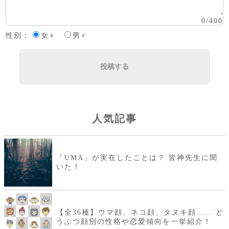
0
/
400
性別：
女♀
男♂
投稿する
人気記事
「UMA」が実在したことは？ 皆神先生に聞
いた！
【全36種】ウマ顔、ネコ顔、タヌキ顔…… ど
うぶつ顔別の性格や恋愛傾向を一挙紹介！