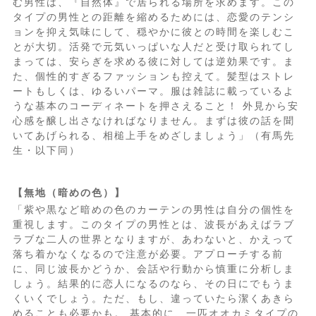
む男性は、『自然体』で居られる場所を求めます。この
タイプの男性との距離を縮めるためには、恋愛のテンシ
ョンを抑え気味にして、穏やかに彼との時間を楽しむこ
とが大切。活発で元気いっぱいな人だと受け取られてし
まっては、安らぎを求める彼に対しては逆効果です。ま
た、個性的すぎるファッションも控えて。髪型はストレ
ートもしくは、ゆるいパーマ。服は雑誌に載っているよ
うな基本のコーディネートを押さえること！ 外見から安
心感を醸し出さなければなりません。まずは彼の話を聞
いてあげられる、相槌上手をめざしましょう」（有馬先
生・以下同）
【無地（暗めの色）】
「紫や黒など暗めの色のカーテンの男性は自分の個性を
重視します。このタイプの男性とは、波長があえばラブ
ラブな二人の世界となりますが、あわないと、かえって
落ち着かなくなるので注意が必要。アプローチする前
に、同じ波長かどうか、会話や行動から慎重に分析しま
しょう。結果的に恋人になるのなら、その日にでもうま
くいくでしょう。ただ、もし、違っていたら潔くあきら
めることも必要かも。 基本的に、一匹オオカミタイプの