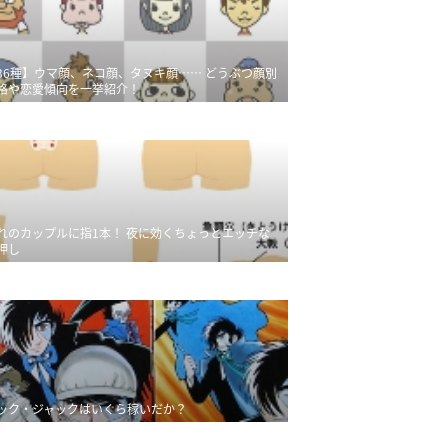
36種】ウマ顔、ネコ顔、タヌキ顔…… どうぶつ顔別
格や恋愛傾向を一挙紹介！
れのカップルに指1本！ 夜に効くちょっとエッチな
押し
ック・ジャックはいくら稼いだか？