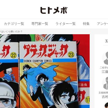
カテゴリ一覧
専門家一覧
ライター一覧
特集
アンケ
クはいくら稼いだか？
二松学
江
京都精
吉