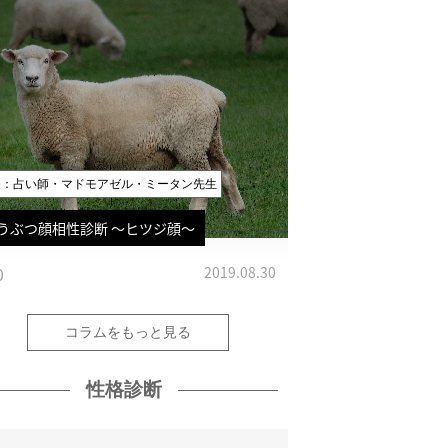
修：占い師・マドモアゼル・ミータン先生
うぶつ顔相性診断 〜ヒツジ顔〜
0
2019.08.30
コラムをもっと見る
性格診断