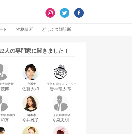
ート
性格診断
どうぶつ顔診断
322人の専門家に聞きました！
舎大学教授
弁護士
擬似科学ウォッチャー
藤茂博
佐藤大和
皆神龍太郎
華大学准教授
脚本家
ほ乳動物学者
村和真
今井雅子
今泉忠明