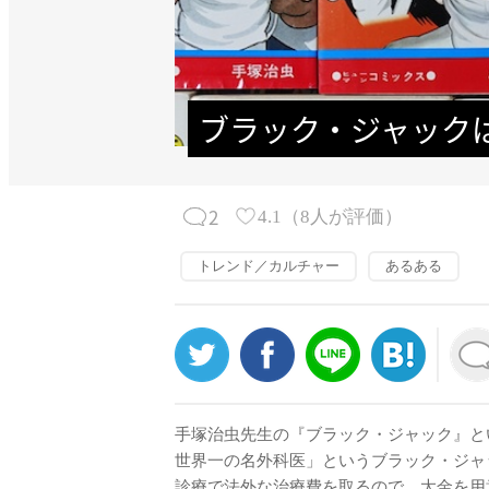
ブラック・ジャック
2
4.1
（
8
人が評価）
トレンド／カルチャー
あるある
手塚治虫先生の『ブラック・ジャック』と
世界一の名外科医」というブラック・ジャ
診療で法外な治療費を取るので、大金を用