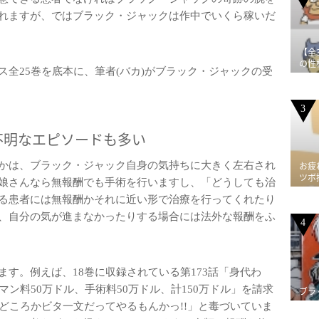
れますが、ではブラック・ジャックは作中でいくら稼いだ
【全
の性
全25巻を底本に、筆者(バカ)がブラック・ジャックの受
3
不明なエピソードも多い
かは、ブラック・ジャック自身の気持ちに大きく左右され
お疲
ツボ
娘さんなら無報酬でも手術を行いますし、「どうしても治
る患者には無報酬かそれに近い形で治療を行ってくれたり
、自分の気が進まなかったりする場合には法外な報酬をふ
4
す。例えば、18巻に収録されている第173話「身代わ
ン料50万ドル、手術料50万ドル、計150万ドル」を請求
ブラ
どころかビタ一文だってやるもんかっ!!」と毒づいていま