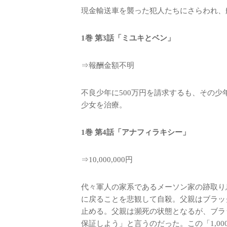
現金輸送車を襲った犯人たちにさらわれ、
1巻 第3話「ミユキとベン」
⇒報酬金額不明
不良少年に500万円を請求するも、その
少女を治療。
1巻 第4話「アナフィラキシー」
⇒10,000,000円
代々軍人の家系であるメーソン家の跡取り
に戻ることを悲観して自殺。父親はブラッ
止める。父親は瀕死の状態となるが、ブラッ
保証しよう」と言うのだった。この「1,0