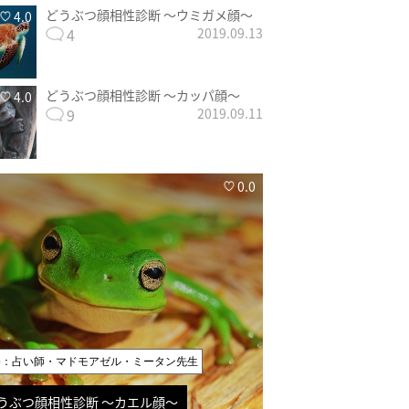
どうぶつ顔相性診断 〜ウミガメ顔〜
4.0
4
2019.09.13
どうぶつ顔相性診断 〜カッパ顔〜
4.0
9
2019.09.11
0.0
修：占い師・マドモアゼル・ミータン先生
うぶつ顔相性診断 〜カエル顔〜