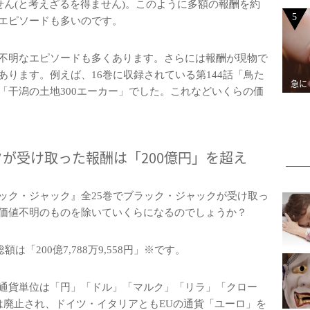
せん(と考えざるを得ません)。このように多額の報酬を約
5
エピソードも多いのです。
不明なエピソードも多くあります。さらには報酬が現物で
ります。例えば、16巻に収録されている第144話「鳥た
急に
「干潟の土地300エーカー」でした。これなどいくらの価
が受け取った報酬は「200億円」を超え
ック・ジャック』全25巻でブラック・ジャックが受け取っ
価値不明のものを除いていくらになるのでしょうか？
「200億7,788万9,558円」※です。
通貨単位は「円」「ドル」「マルク」「リラ」「クロー
は廃止され、ドイツ・イタリアともEUの通貨「ユーロ」を