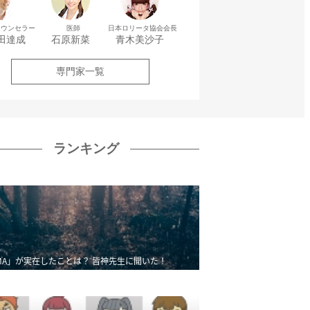
カウンセラー
医師
日本ロリータ協会会長
田達成
石原新菜
青木美沙子
専門家一覧
ランキング
MA」が実在したことは？ 皆神先生に聞いた！