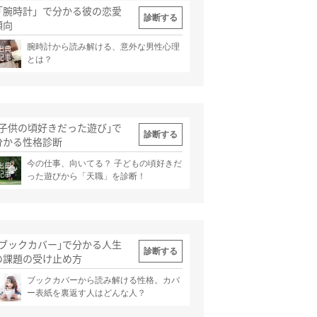
「腕時計」で分かる彼の恋愛
診断する
傾向
腕時計から読み解ける、意外な男性心理
出典
記事
とは？
｢子供の頃好きだった遊び｣で
診断する
分かる性格診断
今の仕事、向いてる？ 子どもの頃好きだ
出典
記事
った遊びから「天職」を診断！
｢ブックカバー｣で分かる人生
診断する
の課題の受け止め方
ブックカバーから読み解ける性格。カバ
出典
記事
ー表紙を裏返す人はどんな人？