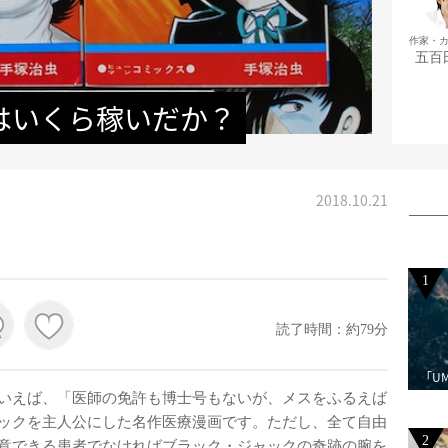
作家・
五百
はいくら稼いだか？
2018.10.21
1
読了時間：約79分
「U
いえば、「医師の免許も博士号もないが、メスをふるえば
ックを主人公にした名作医療漫画です。ただし、全て自由
2
意できる患者でなければブラック・ジャックの奇跡の腕を