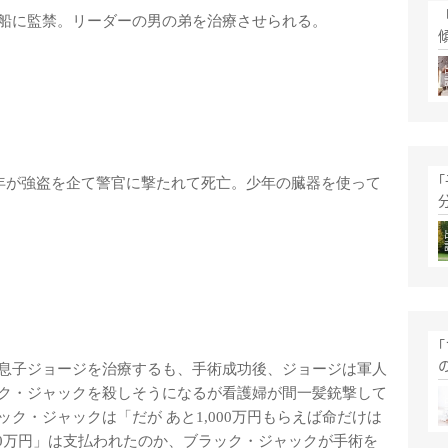
船に監禁。リーダーの男の弟を治療させられる。
少年が強盗を企て警官に撃たれて死亡。少年の臓器を使って
息子ジョージを治療するも、手術成功後、ジョージは軍人
ク・ジャックを殺しそうになるが看護婦が間一髪銃撃して
ク・ジャックは「だが あと1,000万円もらえば命だけは
00万円」は支払われたのか、ブラック・ジャックが手術を