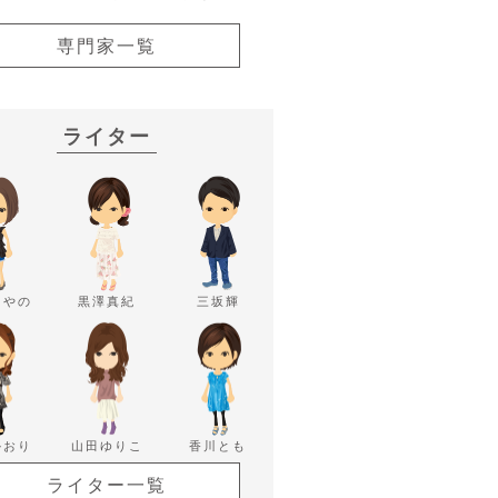
専門家一覧
ライター
あやの
黒澤真紀
三坂輝
かおり
山田ゆりこ
香川とも
ライター一覧