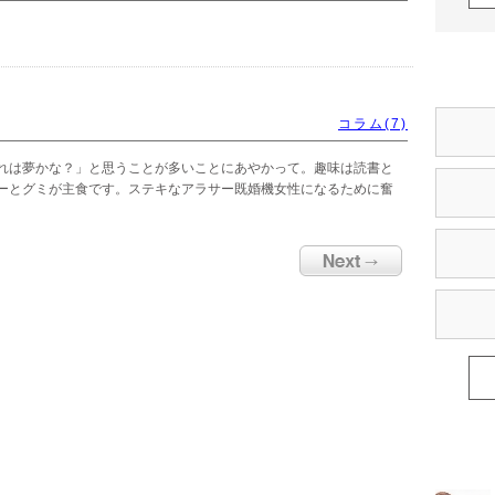
コラム(7)
れは夢かな？」と思うことが多いことにあやかって。趣味は読書と
ーとグミが主食です。ステキなアラサー既婚機女性になるために奮