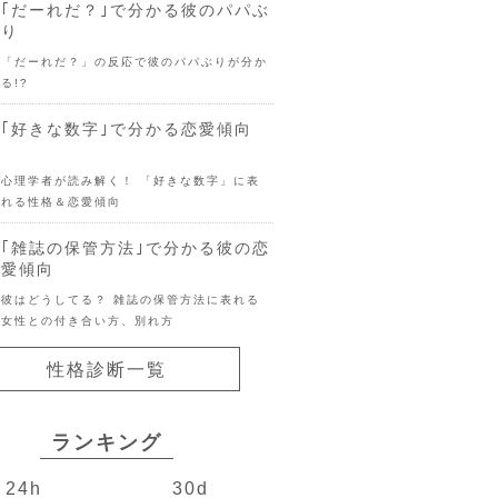
｢だーれだ？｣で分かる彼のパパぶ
り
「だーれだ？」の反応で彼のパパぶりが分か
る!?
｢好きな数字｣で分かる恋愛傾向
心理学者が読み解く！ 「好きな数字」に表
れる性格＆恋愛傾向
｢雑誌の保管方法｣で分かる彼の恋
愛傾向
彼はどうしてる？ 雑誌の保管方法に表れる
女性との付き合い方、別れ方
性格診断一覧
ランキング
24h
30d