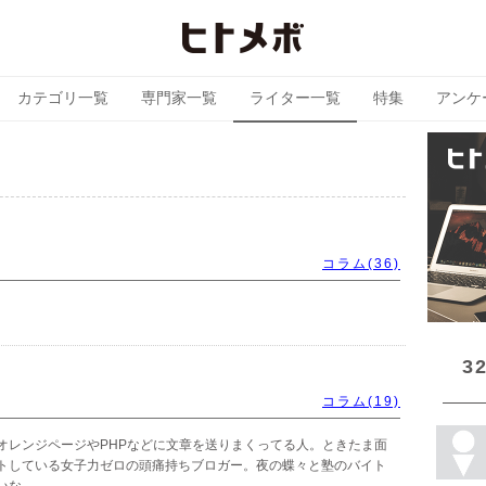
カテゴリ一覧
専門家一覧
ライター一覧
特集
アンケ
コラム(36)
3
コラム(19)
オレンジページやPHPなどに文章を送りまくってる人。ときたま面
トしている女子力ゼロの頭痛持ちブロガー。夜の蝶々と塾のバイト