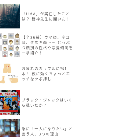
「UMA」が実在したこと
は？ 皆神先生に聞いた！
【全36種】ウマ顔、ネコ
顔、タヌキ顔…… どうぶ
つ顔別の性格や恋愛傾向を
一挙紹介！
お疲れのカップルに指1
本！ 夜に効くちょっとエ
ッチなツボ押し
ブラック・ジャックはいく
ら稼いだか？
急に「一人になりたい」と
言う人、3つの理由