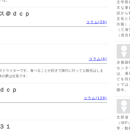
いな。
文学部
主な著
ス＠ｄｃｐ
説から
文化と
コラム(29)
出版）
（三省
（戎光
コラム(4)
京都国
センタ
マドライターです。食べることが好きで旅行に行っても観光はしま
は、漫
来の夢は社長です。
どを目
トでは
ｄｃｐ
開中。
コラム(129)
文部省
（IB
３１
学・動