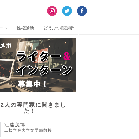
ート
性格診断
どうぶつ顔診断
22人の専門家に聞きまし
た！
江藤茂博
二松学舎大学文学部教授