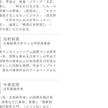
長。専攻は、映像・メディア・文芸。
書に、『「時をかける少女」たち－小
映像への変奏』（彩流社）、『オタク
蔓延するニセモノビジネス』（戎光祥
、『大学生のための文学レッスン』
堂）、編著に『横溝正史研究1』～
祥出版）などがある。
吉村和真
京都精華大学マンガ学部准教授
際マンガミュージアム国際マンガ研究
ー長。理事を務める日本マンガ学会で
画研究の推進および会員相互の交流な
的とした活動を展開。学会ウェブサイ
、過去の漫画作品のデータベースも公
今泉忠明
ほ乳動物学者
（現・文部科学省）の国際生物計画
P）調査などに参加。著書に『図解雑
物行動学入門』（ナツメ社）など。