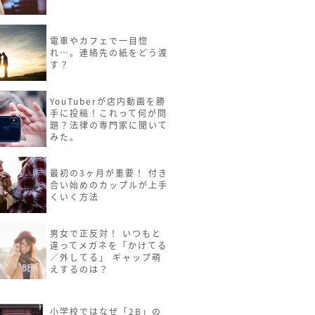
電車やカフェで一目惚
れ…。連絡先の紙をどう渡
す？
YouTuberが店内動画を勝
手に投稿！これって何が問
題？法律の専門家に聞いて
みた。
最初の3ヶ月が重要！ 付き
合い始めのカップルが上手
くいく方法
男女で正反対！ いつもと
違ってメガネを「かけてる
／外してる」 ギャップ萌
えするのは？
小学校ではなぜ「2B」の