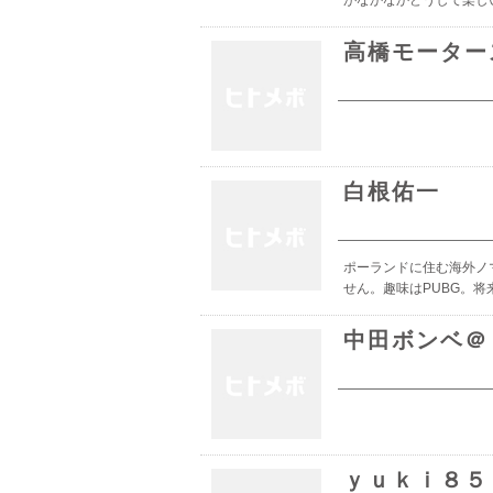
がなかなかどうして楽し
高橋モーター
白根佑一
ポーランドに住む海外ノ
せん。趣味はPUBG。将
中田ボンベ＠
ｙｕｋｉ８５