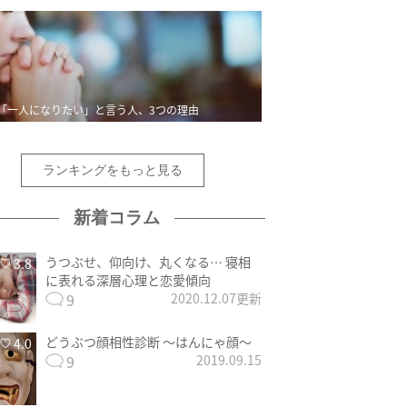
「一人になりたい」と言う人、3つの理由
ランキングをもっと見る
新着コラム
うつぶせ、仰向け、丸くなる… 寝相
3.8
に表れる深層心理と恋愛傾向
9
2020.12.07更新
どうぶつ顔相性診断 〜はんにゃ顔〜
4.0
9
2019.09.15