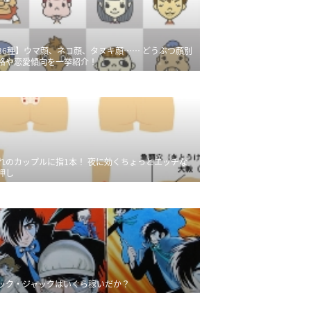
36種】ウマ顔、ネコ顔、タヌキ顔…… どうぶつ顔別
格や恋愛傾向を一挙紹介！
れのカップルに指1本！ 夜に効くちょっとエッチな
押し
ック・ジャックはいくら稼いだか？