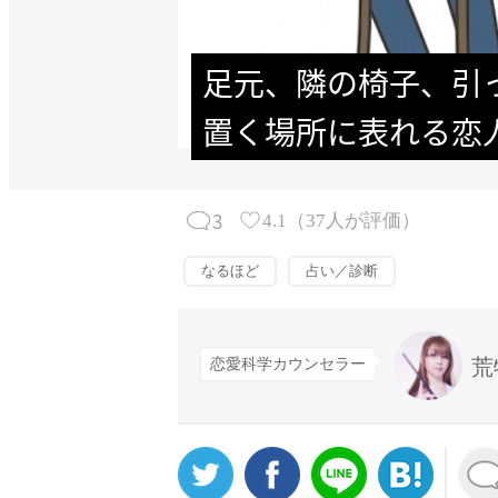
足元、隣の椅子、引
置く場所に表れる恋
3
4.1
（
37
人が評価）
なるほど
占い／診断
荒
恋愛科学カウンセラー