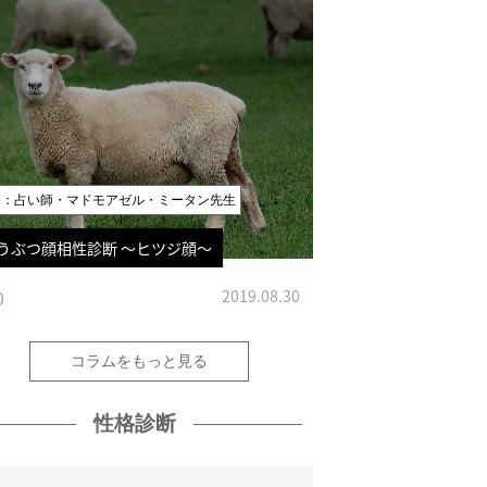
修：占い師・マドモアゼル・ミータン先生
うぶつ顔相性診断 〜ヒツジ顔〜
0
2019.08.30
コラムをもっと見る
性格診断