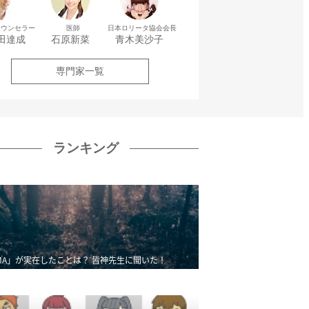
カウンセラー
医師
日本ロリータ協会会長
田達成
石原新菜
青木美沙子
専門家一覧
ランキング
MA」が実在したことは？ 皆神先生に聞いた！