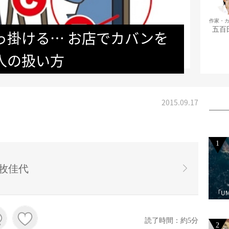
作家・
五百
っ掛ける… お店でカバンを
人の扱い方
2015.09.17
1
牧佳代
「U
読了時間：約5分
2