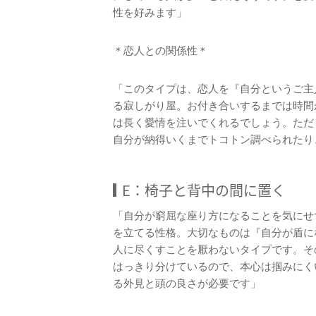
性を好みます」
＊恋人との関係性＊
「このタイプは、恋人を『自分というご主
る寂しがり屋。お付き合いするまでは時間
は長く愛情を注いでくれるでしょう。ただ
自分が納得いくまでトコトン調べられたり
E：椅子と背中の間に置く
「自分が窮屈な座り方になることを気にせ
を立てる性格。大切なものは『自分が盾に
人に尽くすことを厭わないタイプです。そ
はっきり分けているので、本心は掴みにく
る外見と頭の良さが必要です」