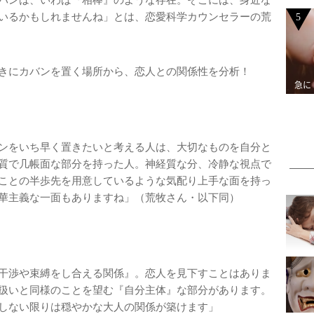
バンは、いわば『相棒』のような存在。そこには、身近な
いるかもしれませんね」とは、恋愛科学カウンセラーの荒
5
きにカバンを置く場所から、恋人との関係性を分析！
急に
ンをいち早く置きたいと考える人は、大切なものを自分と
質で几帳面な部分を持った人。神経質な分、冷静な視点で
ことの半歩先を用意しているような気配り上手な面を持っ
華主義な一面もありますね」（荒牧さん・以下同）
干渉や束縛をし合える関係』。恋人を見下すことはありま
扱いと同様のことを望む『自分主体』な部分があります。
しない限りは穏やかな大人の関係が築けます」