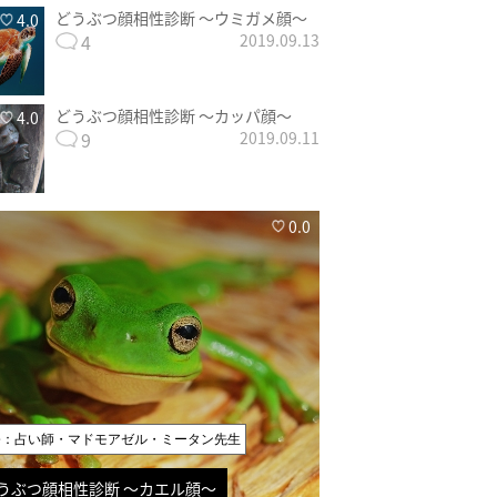
どうぶつ顔相性診断 〜ウミガメ顔〜
4.0
4
2019.09.13
どうぶつ顔相性診断 〜カッパ顔〜
4.0
9
2019.09.11
0.0
修：占い師・マドモアゼル・ミータン先生
うぶつ顔相性診断 〜カエル顔〜