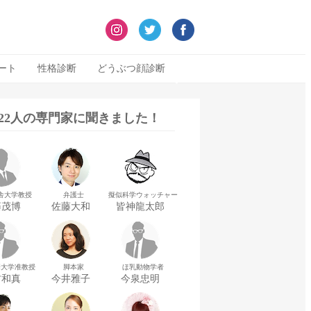
ート
性格診断
どうぶつ顔診断
322人の専門家に聞きました！
舎大学教授
弁護士
擬似科学ウォッチャー
藤茂博
佐藤大和
皆神龍太郎
華大学准教授
脚本家
ほ乳動物学者
村和真
今井雅子
今泉忠明