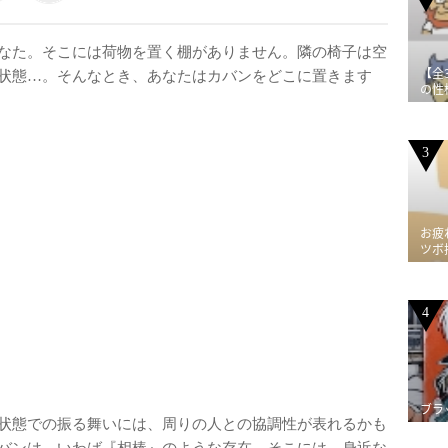
なた。そこには荷物を置く棚がありません。隣の椅子は空
【全
状態…。そんなとき、あなたはカバンをどこに置きます
の性
3
お疲
ツボ
4
ブラ
状態での振る舞いには、周りの人との協調性が表れるかも