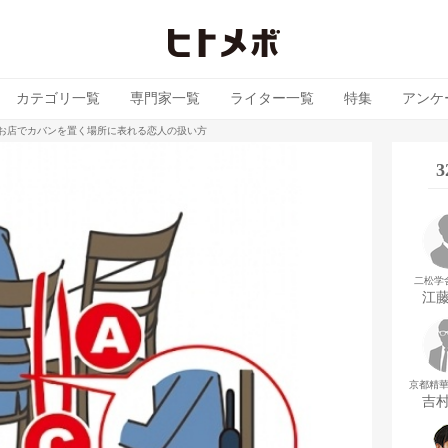
カテゴリ一覧
専門家一覧
ライター一覧
特集
アンケ
 お店でカバンを置く場所に表れる恋人の扱い方
二松学
江
京都精
吉