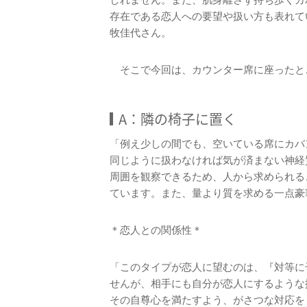
しれません。また、肌身離さず持ち歩くカ
存在である恋人への要望や扱い方も表れて
牧佳代さん。
そこで今回は、カウンター席に座ったと
A：隣の椅子に置く
「例え少しの間でも、空いている席にカバ
同じように扱わなければ気が済まない神経
周囲を観察できるため、人から求められる
ています。また、量より質を求める一点豪
＊恋人との関係性＊
「このタイプが恋人に望むのは、『対等に
せんが、相手にも自分が恋人にするような
その自尊心を満たすよう、がさつな対応を