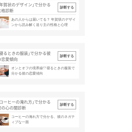
｢年賀状のデザイン｣で分かる
診断する
性格診断
あの人からは届いてる？ 年賀状のデザイ
出典
記事
ンから読み解く送り主の性格と心理
｢寝るときの服装｣で分かる彼
診断する
の恋愛傾向
オンとオフの境界線!? 寝るときの服装で
出典
記事
分かる彼の恋愛傾向
｢コーヒーの淹れ方｣で分かる
診断する
彼の心の闇診断
コーヒーの淹れ方で分かる、彼のネガテ
出典
記事
ィブな一面