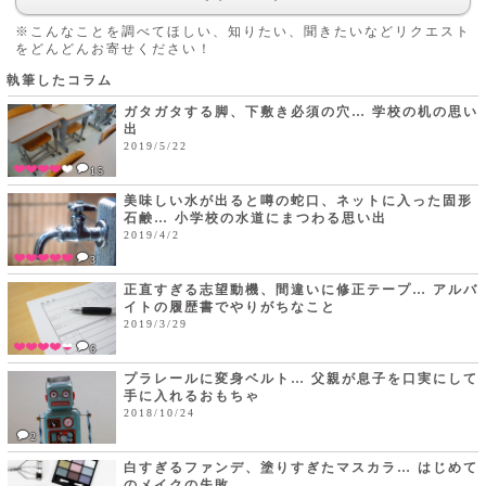
※こんなことを調べてほしい、知りたい、聞きたいなどリクエスト
をどんどんお寄せください！
執筆したコラム
ガタガタする脚、下敷き必須の穴… 学校の机の思い
出
2019/5/22
15
美味しい水が出ると噂の蛇口、ネットに入った固形
石鹸… 小学校の水道にまつわる思い出
2019/4/2
3
正直すぎる志望動機、間違いに修正テープ… アルバ
イトの履歴書でやりがちなこと
2019/3/29
6
プラレールに変身ベルト… 父親が息子を口実にして
手に入れるおもちゃ
2018/10/24
2
白すぎるファンデ、塗りすぎたマスカラ… はじめて
のメイクの失敗