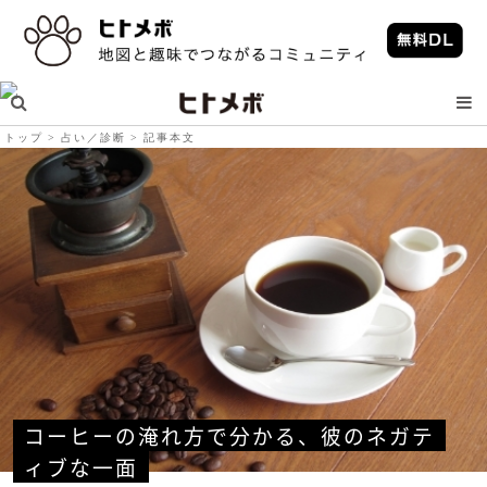
トップ
占い／診断
記事本文
コーヒーの淹れ方で分かる、彼のネガテ
ィブな一面