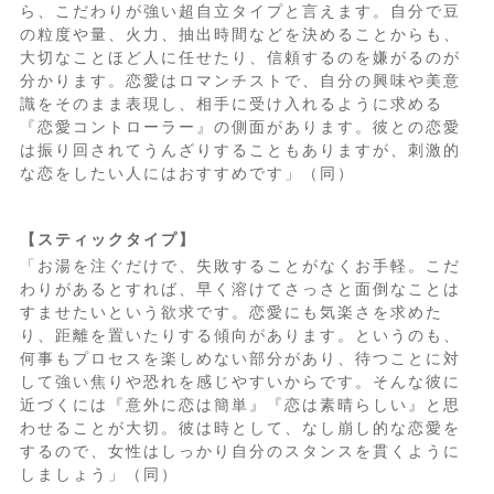
ら、こだわりが強い超自立タイプと言えます。自分で豆
の粒度や量、火力、抽出時間などを決めることからも、
大切なことほど人に任せたり、信頼するのを嫌がるのが
分かります。恋愛はロマンチストで、自分の興味や美意
識をそのまま表現し、相手に受け入れるように求める
『恋愛コントローラー』の側面があります。彼との恋愛
は振り回されてうんざりすることもありますが、刺激的
な恋をしたい人にはおすすめです」（同）
【スティックタイプ】
「お湯を注ぐだけで、失敗することがなくお手軽。こだ
わりがあるとすれば、早く溶けてさっさと面倒なことは
すませたいという欲求です。恋愛にも気楽さを求めた
り、距離を置いたりする傾向があります。というのも、
何事もプロセスを楽しめない部分があり、待つことに対
して強い焦りや恐れを感じやすいからです。そんな彼に
近づくには『意外に恋は簡単』『恋は素晴らしい』と思
わせることが大切。彼は時として、なし崩し的な恋愛を
するので、女性はしっかり自分のスタンスを貫くように
しましょう」（同）