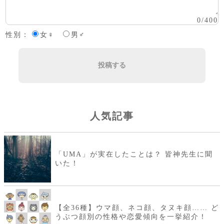
0
/
400
性別：
女♀
男♂
投稿する
人気記事
「UMA」が実在したことは？ 皆神先生に聞
いた！
【全36種】ウマ顔、ネコ顔、タヌキ顔…… ど
うぶつ顔別の性格や恋愛傾向を一挙紹介！