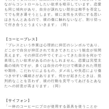
ながらコントロールしたい欲求を暗示しています。恋愛
も同じ傾向があり、自分が譲れない部分は相手を否定し
てでも突き通そうとします。彼に女性を大切にする思い
はきちんとあるので、彼の傷に触れないなど、割り切っ
て付き合うとうまくいきます」（同）
【コーヒープレス】
「プレスという作業は心理的に抑圧のシンボルであり、
どこかで自分が抑圧されて生きてきたという観念が垣間
見えます。その抑圧の中でくすぶってきた自分を何かで
表現したい欲求があるのかもしれません。恋愛は完璧主
義の傾向ですが、多くは自分の中だけで構築された理想
や期待、こだわりによるもの。ダメ出しや失恋により傷
つきやすい繊細さがあります。何かが起きたときは、批
判的なことを言わず、彼の行動を見守ってあげるとあな
たへの好意が高まります」（同）
【サイフォン】
「一杯のコーヒーにプロが使用する器具を使うことか