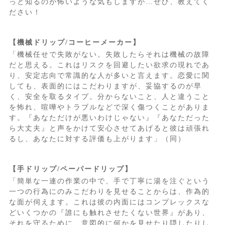
っと知るのが怖いような気もしますが…ぜひ、教えてく
ださい！
【機械ドリップ/コーヒーメーカー】
「機械任せで失敗がない。失敗したらそれは機械の故障
だと思える。これはリスクを回避したい欲求の現れであ
り、安定志向で常識的な人が多いと言えます。恋愛に関
しても、表面的にはこだわりますが、妥協するのが早
く、安全を取るタイプ。分からないこと、人と違うこと
を怖れ、喧嘩やトラブルなどで深く傷つくことがありま
す。『あなただけが悪いわけじゃない』『あなただった
ら大丈夫』と声をかけて安心させてあげると彼は頑張れ
るし、あなたに対する評価も上がります」（同）
【手ドリップ/ペーパードリップ】
「簡単な一連の作業の中で、手で丁寧に湯を注ぐという
一つの行為にのみこだわりを見せることからは、作為的
な面が伺えます。これは彼の内面にはコンプレックスな
どいくつかの『誰にも触れさせたくない世界』があり、
それを守るために、意図的に何かを見せたり隠したりし