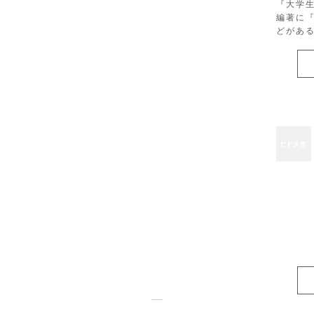
『大学
編著に
どがあ