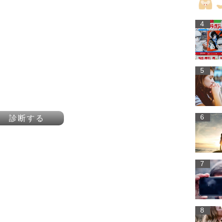
4
5
6
診断する
7
8