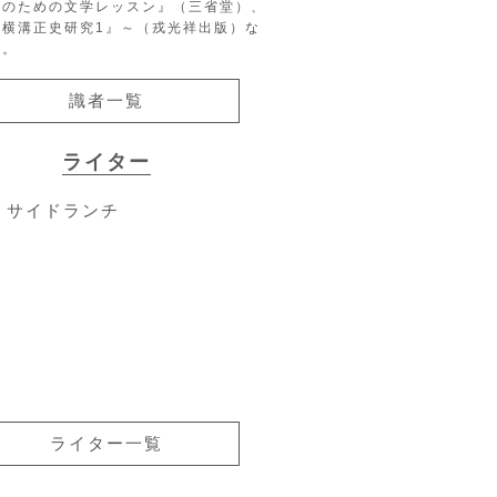
生のための文学レッスン』（三省堂）、
『横溝正史研究1』～（戎光祥出版）な
る。
識者一覧
ライター
サイドランチ
ライター一覧