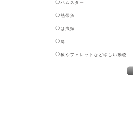
ハムスター
熱帯魚
は虫類
鳥
猿やフェレットなど珍しい動物