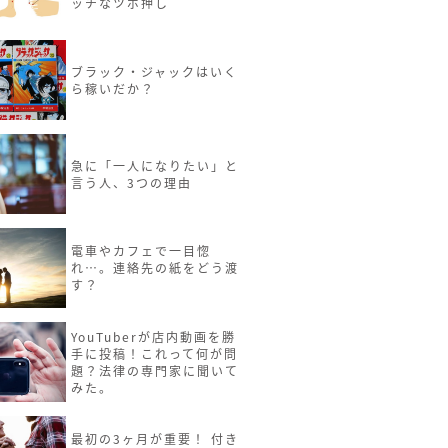
ッチなツボ押し
ブラック・ジャックはいく
ら稼いだか？
急に「一人になりたい」と
言う人、3つの理由
電車やカフェで一目惚
れ…。連絡先の紙をどう渡
す？
YouTuberが店内動画を勝
手に投稿！これって何が問
題？法律の専門家に聞いて
みた。
最初の3ヶ月が重要！ 付き