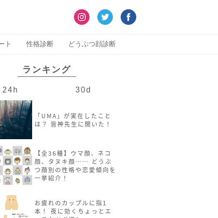
ート
性格診断
どうぶつ顔診断
ランキング
24h
30d
「UMA」が実在したこと
は？ 皆神先生に聞いた！
【全36種】ウマ顔、ネコ
顔、タヌキ顔…… どうぶ
つ顔別の性格や恋愛傾向を
一挙紹介！
お疲れのカップルに指1
本！ 夜に効くちょっとエ