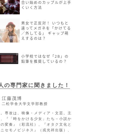
合い始めのカップルが上手
くいく方法
男女で正反対！ いつもと
違ってメガネを「かけてる
／外してる」 ギャップ萌
えするのは？
小学校ではなぜ「2B」の
鉛筆を推奨しているの？
2人の専門家に聞きました！
江藤茂博
二松学舎大学文学部教授
長。専攻は、映像・メディア・文芸。主
に、『「時をかける少女」たち－小説か
への変奏』（彩流社）、『オタク文化と
るニセモノビジネス』（戎光祥出版）、