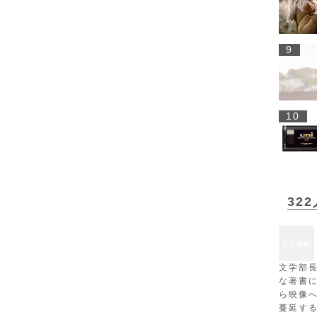
9
10
32
文学部
な著書
ら映像
蔓延す