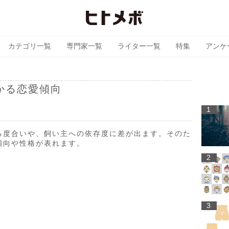
カテゴリ一覧
専門家一覧
ライター一覧
特集
アンケ
かる恋愛傾向
1
る度合いや、飼い主への依存度に差が出ます。そのた
傾向や性格が表れます。
2
3