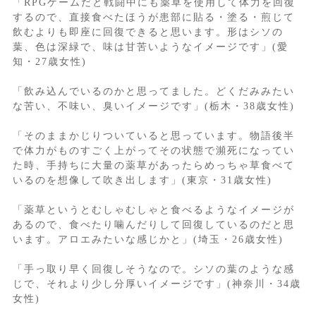
「RPGゲームだと戦闘中にも薬草を使用して体力を回復
するので、直接食べたほうが患部に貼る・塗る・煎じて
飲むよりも即座に回復できると思います。形はシソの
葉、色は深緑で、味は甘苦いようなイメージです」(愛
知・27歳女性)
「飲み込んでいるのかと思ってました。どくだみみたい
な苦い、不味い、臭いイメージです」(栃木・38歳女性)
「そのままかじりついていると思っています。物語後半
で体力がものすごく上がってその状態で瀕死になってい
た時、手持ちに大量の薬草があったらめっちゃ草食べて
いるのを想像して吹き出します」(東京・31歳女性)
「薬草というとむしゃむしゃと食べるようなイメージが
あるので、食べたり噛んだりして回復しているのだと思
います。アロエみたいな感じかと」(埼玉・26歳女性)
「手っ取り早く回復しそうなので。シソの葉のような感
じで、それより少し分厚いイメージです」(神奈川・34歳
女性)