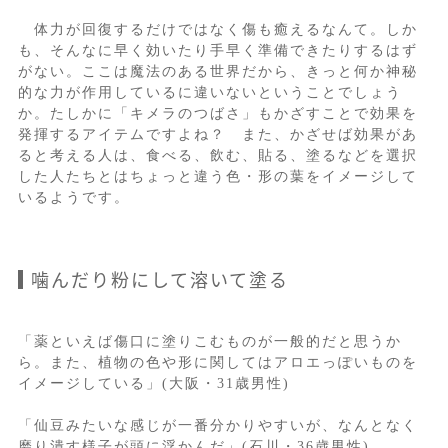
体力が回復するだけではなく傷も癒えるなんて。しか
も、そんなに早く効いたり手早く準備できたりするはず
がない。ここは魔法のある世界だから、きっと何か神秘
的な力が作用しているに違いないということでしょう
か。たしかに「キメラのつばさ」もかざすことで効果を
発揮するアイテムですよね？ また、かざせば効果があ
ると考える人は、食べる、飲む、貼る、塗るなどを選択
した人たちとはちょっと違う色・形の葉をイメージして
いるようです。
噛んだり粉にして溶いて塗る
「薬といえば傷口に塗りこむものが一般的だと思うか
ら。また、植物の色や形に関してはアロエっぽいものを
イメージしている」(大阪・31歳男性)
「仙豆みたいな感じが一番分かりやすいが、なんとなく
磨り潰す様子が頭に浮かんだ」(石川・36歳男性)