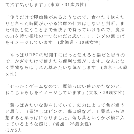
て治す気がします」(東京・31歳男性)
「使うだけで即効性があるようなので、食べたり飲んだ
りと言った時間がかかる治癒の仕方はしないと判断。ま
た何度も使うことまで全快まで持っていけるので、魔法
の力を持つ植物の一つなのだと思います。シダの葉っぱ
をイメージしています」(北海道・19歳女性)
「やっぱりRPGの戦闘中にぱっと使えると楽だと思うの
で、かざすだけで使えたら便利な気がします。なんとな
く実物ならほうれん草みたいな気がします」(東京・30歳
女性)
「せっかくゲームなので、魔法っぽい使いかたなのと、
ねこじゃらしをイメージしています」(大阪・39歳女性)
「葉っぱみたいな形をしていて、効力によって色が違う
と思う。（毒消しはピンク。傷は緑など。）薬草から連
想すると葉っぱになりました。落ち葉というか水槽に入
っているような感じ」(愛媛・26歳女性)
ほか5人