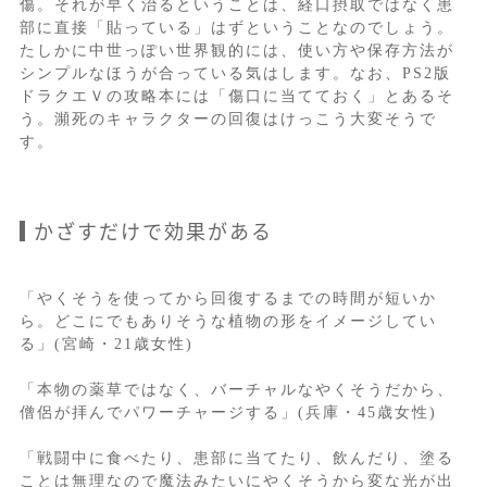
傷。それが早く治るということは、経口摂取ではなく患
部に直接「貼っている」はずということなのでしょう。
たしかに中世っぽい世界観的には、使い方や保存方法が
シンプルなほうが合っている気はします。なお、PS2版
ドラクエＶの攻略本には「傷口に当てておく」とあるそ
う。瀕死のキャラクターの回復はけっこう大変そうで
す。
かざすだけで効果がある
「やくそうを使ってから回復するまでの時間が短いか
ら。どこにでもありそうな植物の形をイメージしてい
る」(宮崎・21歳女性)
「本物の薬草ではなく、バーチャルなやくそうだから、
僧侶が拝んでパワーチャージする」(兵庫・45歳女性)
「戦闘中に食べたり、患部に当てたり、飲んだり、塗る
ことは無理なので魔法みたいにやくそうから変な光が出