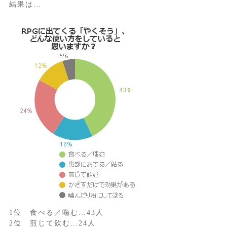
結果は…
1位 食べる／噛む…43人
2位 煎じて飲む…24人