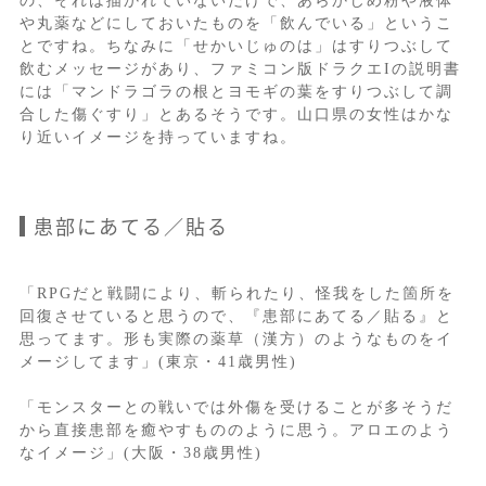
の、それは描かれていないだけで、あらかじめ粉や液体
や丸薬などにしておいたものを「飲んでいる」というこ
とですね。ちなみに「せかいじゅのは」はすりつぶして
飲むメッセージがあり、ファミコン版ドラクエIの説明書
には「マンドラゴラの根とヨモギの葉をすりつぶして調
合した傷ぐすり」とあるそうです。山口県の女性はかな
り近いイメージを持っていますね。
患部にあてる／貼る
「RPGだと戦闘により、斬られたり、怪我をした箇所を
回復させていると思うので、『患部にあてる／貼る』と
思ってます。形も実際の薬草（漢方）のようなものをイ
メージしてます」(東京・41歳男性)
「モンスターとの戦いでは外傷を受けることが多そうだ
から直接患部を癒やすもののように思う。アロエのよう
なイメージ」(大阪・38歳男性)