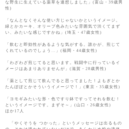
な野生に生えている薬草を連想しました」(富山・39歳男
性)
「なんとなくそんな使い方じゃないかというイメージ。
緑とかカーキ、オリーブ色みたいな雰囲気で渋くてまず
い、みたいな感じですかね」(埼玉・47歳女性)
「飲むと即効性があるような気がする。誰かが、煎じて
くれているのでしょう…」(福岡・44歳女性)
「わざわざ煎じてると思います。戦闘中に行っているイ
メージはあまりありませんが」(滋賀・28歳男性)
「薬として煎じて飲んでると思ってました！よもぎとか
たんぽぽとかそういうイメージで！」(東京・35歳女性)
「ヨモギみたいな形・色ですり鉢ですってそれを飲む！
というイメージです。まずそ～」(山口・26歳女性)
ほか17人
「やくそうを つかった」というメッセージは出るもの