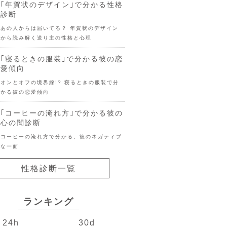
｢年賀状のデザイン｣で分かる性格
診断
あの人からは届いてる？ 年賀状のデザイン
から読み解く送り主の性格と心理
｢寝るときの服装｣で分かる彼の恋
愛傾向
オンとオフの境界線!? 寝るときの服装で分
かる彼の恋愛傾向
｢コーヒーの淹れ方｣で分かる彼の
心の闇診断
コーヒーの淹れ方で分かる、彼のネガティブ
な一面
性格診断一覧
ランキング
24h
30d