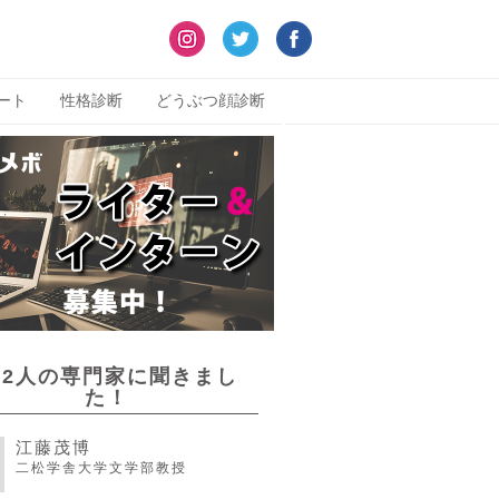
ート
性格診断
どうぶつ顔診断
22人の専門家に聞きまし
た！
江藤茂博
二松学舎大学文学部教授