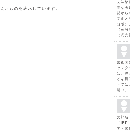
文学部
主な著
えたものを表示しています。
説から
文化と
出版）
（三省
（戎光
京都国
センタ
は、漫
どを目
トでは
開中。
文部省
（IB
学・動