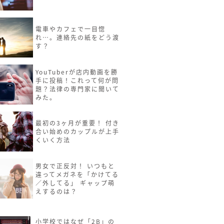
電車やカフェで一目惚
れ…。連絡先の紙をどう渡
す？
YouTuberが店内動画を勝
手に投稿！これって何が問
題？法律の専門家に聞いて
みた。
最初の3ヶ月が重要！ 付き
合い始めのカップルが上手
くいく方法
男女で正反対！ いつもと
違ってメガネを「かけてる
／外してる」 ギャップ萌
えするのは？
小学校ではなぜ「2B」の