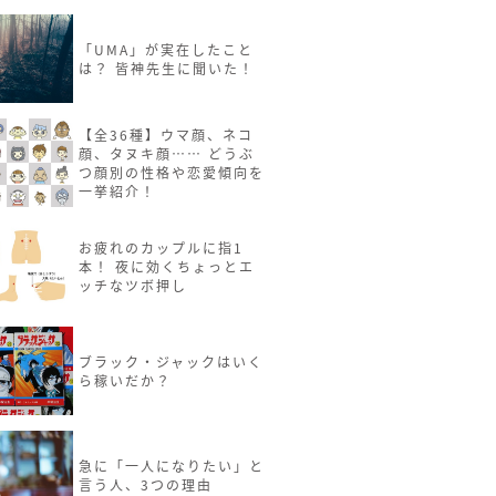
「UMA」が実在したこと
は？ 皆神先生に聞いた！
【全36種】ウマ顔、ネコ
顔、タヌキ顔…… どうぶ
つ顔別の性格や恋愛傾向を
一挙紹介！
お疲れのカップルに指1
本！ 夜に効くちょっとエ
ッチなツボ押し
ブラック・ジャックはいく
ら稼いだか？
急に「一人になりたい」と
言う人、3つの理由