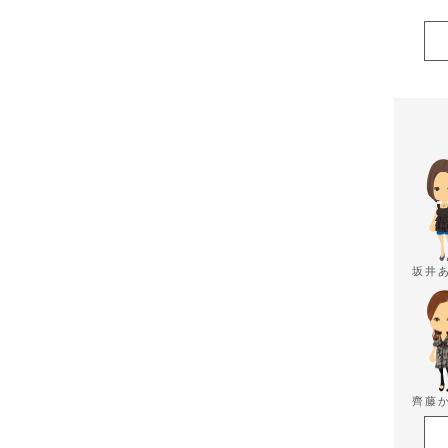
坂井
齊藤