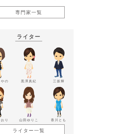
専門家一覧
ライター
あやの
黒澤真紀
三坂輝
かおり
山田ゆりこ
香川とも
ライター一覧