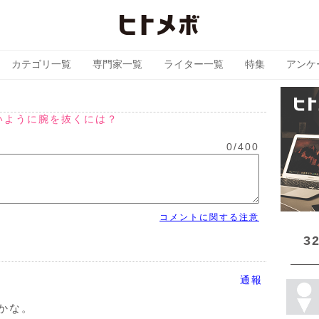
カテゴリ一覧
専門家一覧
ライター一覧
特集
アンケ
いように腕を抜くには？
0
/
400
コメントに関する注意
3
通報
かな。