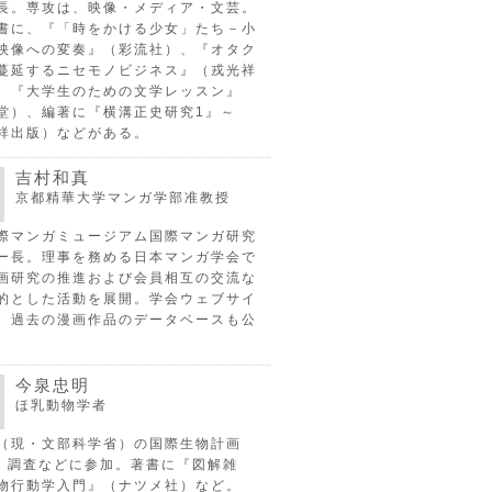
長。専攻は、映像・メディア・文芸。
書に、『「時をかける少女」たち－小
映像への変奏』（彩流社）、『オタク
蔓延するニセモノビジネス』（戎光祥
、『大学生のための文学レッスン』
堂）、編著に『横溝正史研究1』～
祥出版）などがある。
吉村和真
京都精華大学マンガ学部准教授
際マンガミュージアム国際マンガ研究
ー長。理事を務める日本マンガ学会で
画研究の推進および会員相互の交流な
的とした活動を展開。学会ウェブサイ
、過去の漫画作品のデータベースも公
今泉忠明
ほ乳動物学者
（現・文部科学省）の国際生物計画
P）調査などに参加。著書に『図解雑
物行動学入門』（ナツメ社）など。