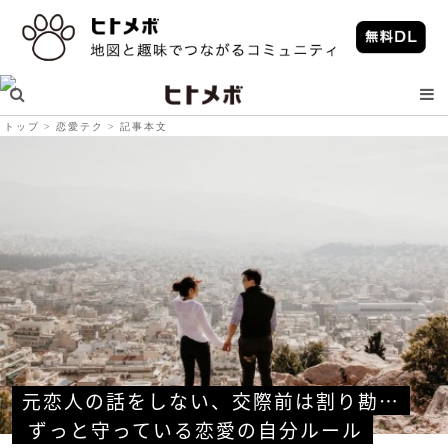
トップ
恋愛テク
記事本文
元恋人の話をしない、交際前は割り勘…
 ずっと守っている恋愛の自分ルール