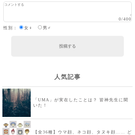
0
/
400
性別：
女♀
男♂
投稿する
人気記事
「UMA」が実在したことは？ 皆神先生に聞
いた！
【全36種】ウマ顔、ネコ顔、タヌキ顔…… ど