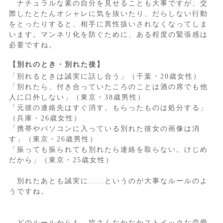
ナチュラルな素の自分を見せることも大事ですが、交
際したとたんオシャレに気を抜いたり、だらしない行動
をとったりすると、相手に異性扱いされなくなってしま
います。マンネリ化を防ぐために、ある程度の緊張感は
必要ですね。
【別れのとき・別れた後】
「別れるときは誠実に話し合う」（千葉・20歳女性）
「別れたら、付き合っていたころのことは酒の席でも他
人に口外しない」（東京・38歳男性）
「元彼の連絡先はすぐ消す。もらったものは処分する」
（兵庫・26歳女性）
「携帯やパソコンに入っている別れた彼女の画像は消
す」（東京・26歳男性）
「振っても振られても別れたら連絡を取らない。けじめ
だから」（東京・25歳女性）
別れたあとも誠実に……というのが大事なルールのよ
うですね。
どのルールからも、皆さんなかなかストイックな恋愛