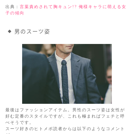
出典：
言葉責めされて胸キュン!? 俺様キャラに萌える女
子の傾向
男のスーツ姿
最後はファッションアイテム。男性のスーツ姿は女性が
好む定番のスタイルですが、これも極まればフェチと呼
べそうです。
スーツ好きのヒトメボ読者からは以下のようなコメント