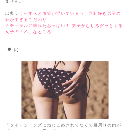
ません。
出典：
うっすらと血管が浮いている!? 巨乳好き男子の
細かすぎるこだわり
ナチュラルに垂れたおっぱい！ 男子がむしろグッとくる
女子の「乙」なところ
尻
「タイトジーンズにねじこめきれてなくて腰周りの肉が