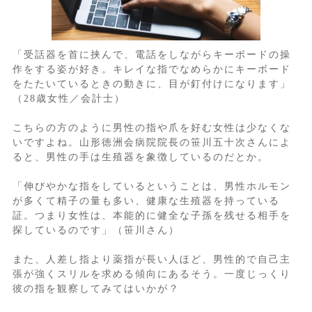
「受話器を首に挟んで、電話をしながらキーボードの操
作をする姿が好き。キレイな指でなめらかにキーボード
をたたいているときの動きに、目が釘付けになります」
（28歳女性／会計士）
こちらの方のように男性の指や爪を好む女性は少なくな
いですよね。山形徳洲会病院院長の笹川五十次さんによ
ると、男性の手は生殖器を象徴しているのだとか。
「伸びやかな指をしているということは、男性ホルモン
が多くて精子の量も多い、健康な生殖器を持っている
証。つまり女性は、本能的に健全な子孫を残せる相手を
探しているのです」（笹川さん）
また、人差し指より薬指が長い人ほど、男性的で自己主
張が強くスリルを求める傾向にあるそう。一度じっくり
彼の指を観察してみてはいかが？