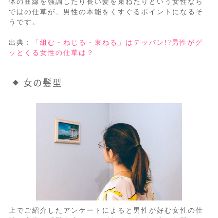
体の曲線を強調したり長い髪を束ねたりという女性なら
ではの仕草が、男性の本能をくすぐるポイントになるそ
うです。
出典：
「組む・ねじる・束ねる」はテッパン!?男性がグ
ッとくる女性の仕草は？
女の髪型
上でご紹介したアンケートによると男性が好む女性の仕