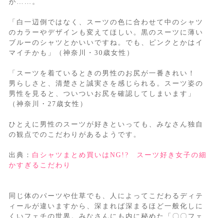
が……。
「白一辺倒ではなく、スーツの色に合わせて中のシャツ
のカラーやデザインも変えてほしい。黒のスーツに薄い
ブルーのシャツとかいいですね。でも、ピンクとかはイ
マイチかも」（神奈川・30歳女性）
「スーツを着ているときの男性のお尻が一番きれい！
男らしさと、清楚さと誠実さを感じられる。スーツ姿の
男性を見ると、ついついお尻を確認してしまいます」
（神奈川・27歳女性）
ひとえに男性のスーツが好きといっても、みなさん独自
の観点でのこだわりがあるようです。
出典：
白シャツまとめ買いはNG!? スーツ好き女子の細
かすぎるこだわり
同じ体のパーツや仕草でも、人によってこだわるディテ
ィールが違いますから、深まれば深まるほど一般化しに
くいフェチの世界。みなさんにも内に秘めた「〇〇フェ