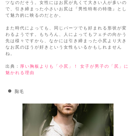
ツなのだそう。女性にはお尻が丸くて大きい人が多いの
で、引き締まった小さいお尻は『男性特有の特徴』とし
て魅力的に映るのだとか。
また時代によっても、同じパーツでも好まれる形状が変
わるようです。もちろん、人によってもフェチの向かう
先は様々ですから、なかには引き締まった小尻より大き
なお尻のほうが好きという女性もいるかもしれません
ね。
出典：
厚い胸板よりも「小尻」！ 女子が男子の「尻」に
魅かれる理由
胸毛