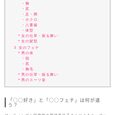
・胸
・尻
・足・脚
・ホクロ
・八重歯
・体型
＊女の仕草・振る舞い
＊女の髪型
３.女のフェチ
＊男の体
・指
・尻
・胸毛
＊男の仕草・振る舞い
＊男のスーツ姿
「○○好き」と「○○フェチ」は何が違
う？