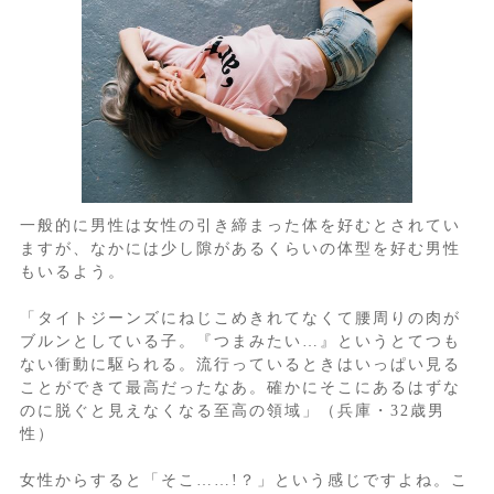
一般的に男性は女性の引き締まった体を好むとされてい
ますが、なかには少し隙があるくらいの体型を好む男性
もいるよう。
「タイトジーンズにねじこめきれてなくて腰周りの肉が
ブルンとしている子。『つまみたい…』というとてつも
ない衝動に駆られる。流行っているときはいっぱい見る
ことができて最高だったなあ。確かにそこにあるはずな
のに脱ぐと見えなくなる至高の領域」（兵庫・32歳男
性）
女性からすると「そこ……!？」という感じですよね。こ