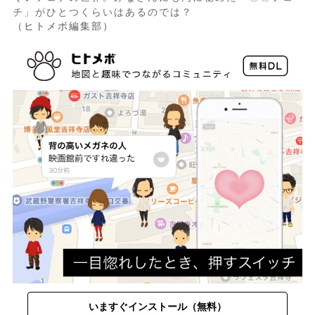
チ」がひとつくらいはあるのでは？
（ヒトメボ編集部）
いますぐインストール（無料）