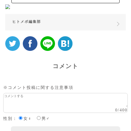
ヒトメボ編集部
コメント
※コメント投稿に関する注意事項
0
/
400
性別：
女♀
男♂