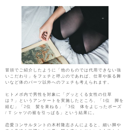
冒頭でご紹介したように「他のものでは代用できない強
いこだわり」をフェチと呼ぶのであれば、仕草や振る舞
いなど体のパーツ以外へのフェチも考えられます。
ヒトメボ内で男性を対象に「グッとくる女性の仕草
は？」というアンケートを実施したところ、「1位 脚を
組む」「2位 髪を束ねる」「3位 体をよじったポーズ
/ T シャツの裾を引っぱる」という結果に。
恋愛コンサルタントの木村隆志さんによると、細い脚や