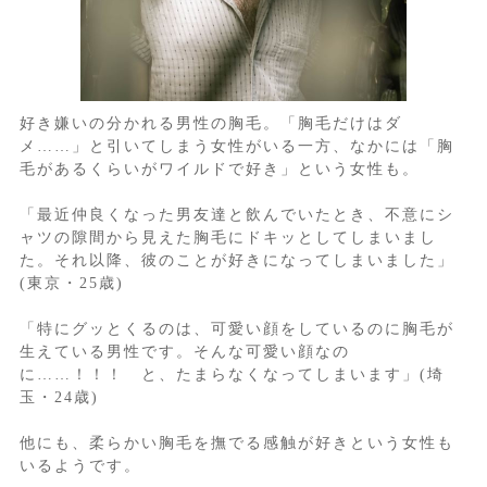
好き嫌いの分かれる男性の胸毛。「胸毛だけはダ
メ……」と引いてしまう女性がいる一方、なかには「胸
毛があるくらいがワイルドで好き」という女性も。
「最近仲良くなった男友達と飲んでいたとき、不意にシ
ャツの隙間から見えた胸毛にドキッとしてしまいまし
た。それ以降、彼のことが好きになってしまいました」
(東京・25歳)
「特にグッとくるのは、可愛い顔をしているのに胸毛が
生えている男性です。そんな可愛い顔なの
に……！！！ と、たまらなくなってしまいます」(埼
玉・24歳)
他にも、柔らかい胸毛を撫でる感触が好きという女性も
いるようです。