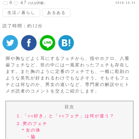
0
4.7
2018.10.31
（3人が評価）
生活／暮らし
あるある
読了時間：約12分
脚や胸などよく耳にするフェチから、指やホクロ、八重
歯フェチなど、世の中には一風変わったフェチも存在し
ます。また胸のように定番のフェチでも、一概に彫刻の
ような美乳が好まれるわけでもなさそう。そもそもフェ
チとは何なのか、男女の違いなど、専門家の解説やヒト
メボ読者のコメントを交えご紹介します。
目次
１.「○○好き」と「○○フェチ」は何が違う？
２.男のフェチ
＊女の体
・脇