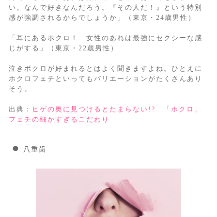
い。なんで好きなんだろう。『その人だ！』という特別
感が強調されるからでしょうか」（東京・24歳男性）
「耳にあるホクロ！ 女性のあれは最強にセクシーな感
じがする」（東京・22歳男性）
泣きボクロが好まれるとはよく聞きますよね。ひとえに
ホクロフェチといってもバリエーションがたくさんあり
そう。
出典：
ヒゲの奥に見つけるとたまらない!? 「ホクロ」
フェチの細かすぎるこだわり
八重歯