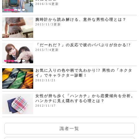
2016/3/6更新
1
腕時計から読み解ける、意外な男性心理とは？
2015/11/3更新
「だーれだ？」の反応で彼のパパぶりが分かる!?
2015/7/4更新
2
お気に入りの色や柄で丸わかり!? 男性の「ネクタ
イ」でキャラクター診断！
2012/11/21
女性が持ち歩く「ハンカチ」から恋愛傾向を分析。
ハンカチに見え隠れする心理とは？
2012/11/17
識者一覧