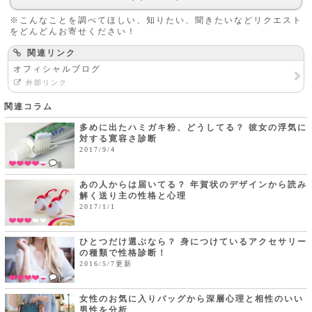
※こんなことを調べてほしい、知りたい、聞きたいなどリクエスト
をどんどんお寄せください！
関連リンク
オフィシャルブログ
外部リンク
関連コラム
多めに出たハミガキ粉、どうしてる？ 彼女の浮気に
対する寛容さ診断
2017/9/4
5
あの人からは届いてる？ 年賀状のデザインから読み
解く送り主の性格と心理
2017/1/1
ひとつだけ選ぶなら？ 身につけているアクセサリー
の種類で性格診断！
2016/5/7更新
1
女性のお気に入りバッグから深層心理と相性のいい
男性を分析