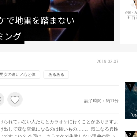
作家・
オケで地雷を踏まない
五百
ミング
2019.02.07
男女の違い／心と体
あるある
1
読了時間：約11分
「U
けられていない人たちとカラオケに行くことがありますよ
け出して変な空気になるのは怖いもの……。気になる異性
2
いですよね？ 今回は、カラオケで失敗しない選曲や歌い