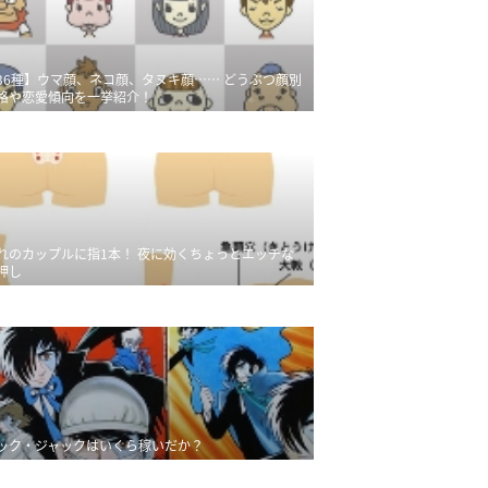
36種】ウマ顔、ネコ顔、タヌキ顔…… どうぶつ顔別
格や恋愛傾向を一挙紹介！
れのカップルに指1本！ 夜に効くちょっとエッチな
押し
ック・ジャックはいくら稼いだか？