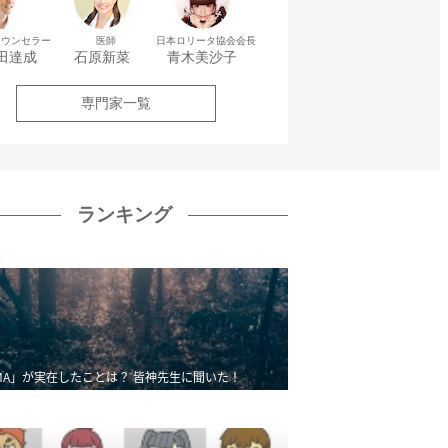
カウンセラー
医師
日本ロリータ協会会長
田達成
石原新菜
青木美沙子
専門家一覧
ランキング
MA」が実在したことは？ 皆神先生に聞いた！