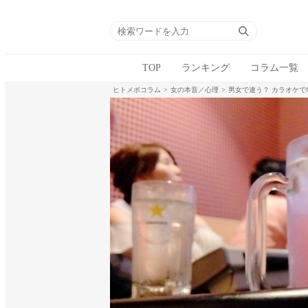
TOP
ランキング
コラム一覧
ヒトメボコラム
女の本音／心理
男女で違う？ カラオケ