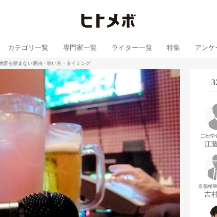
カテゴリ一覧
専門家一覧
ライター一覧
特集
アンケ
で地雷を踏まない選曲・歌い方・タイミング
二松学
江
京都精
吉