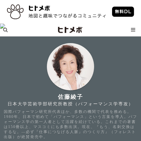
佐藤綾子
日本大学芸術学部研究所教授（パフォーマンス学専攻）
国際パフォーマン研究所代表ほか、多数の機関で代表を務める。
1980年、日本で初めて「パフォーマンス」という言葉を導入。パフ
ォーマンス学の第一人者として活躍を続けている。これまでの著書
は150冊以上、マスコミにも多数出演。現在、『もう、名刺交換は
するな。―必ず『仕事につなげる人脈』のつくり方』（フォレスト
出版）が絶賛発売中。