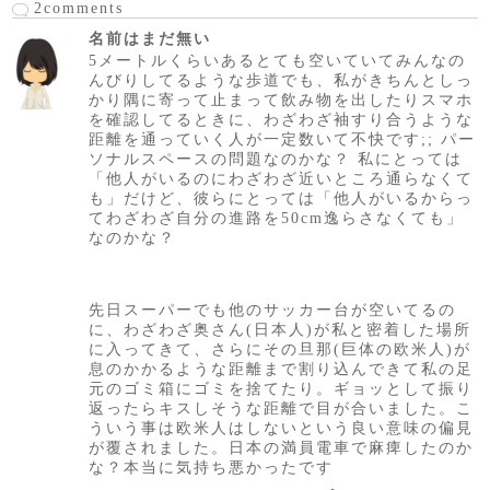
2comments
名前はまだ無い
5メートルくらいあるとても空いていてみんなの
んびりしてるような歩道でも、私がきちんとしっ
かり隅に寄って止まって飲み物を出したりスマホ
を確認してるときに、わざわざ袖すり合うような
距離を通っていく人が一定数いて不快です;; パー
ソナルスペースの問題なのかな？ 私にとっては
「他人がいるのにわざわざ近いところ通らなくて
も」だけど、彼らにとっては「他人がいるからっ
てわざわざ自分の進路を50cm逸らさなくても」
なのかな？
先日スーパーでも他のサッカー台が空いてるの
に、わざわざ奥さん(日本人)が私と密着した場所
に入ってきて、さらにその旦那(巨体の欧米人)が
息のかかるような距離まで割り込んできて私の足
元のゴミ箱にゴミを捨てたり。ギョッとして振り
返ったらキスしそうな距離で目が合いました。こ
ういう事は欧米人はしないという良い意味の偏見
が覆されました。日本の満員電車で麻痺したのか
な？本当に気持ち悪かったです