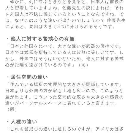
確かに、列に並ぶときなどを見ると、日本人は前後の
人と密着していますよね。佐藤先生の説によれば、それ
を外国人は不快に感じているということなんですね。で
は、なぜこのような違いが出たのでしょうか？ 佐藤先生
によると、要因は大きく3つに分けられるそうです。
・他人に対する警戒心の有無
「日本と外国を比べて、大きな違いが武器の所持です。
日本では武器を所持している人は皆無に等しいです。し
かし、外国ではそうはいかないため、他人に対する警戒
心が距離を遠ざけているのです」（同）
・居住空間の違い
「住んでいる場所の物理的な大きさが関係しています。
日本よりも外国の方が家も土地も広いので、このような
差が出ます。こういった空間的な広さや大きさの感覚の
違いがパーソナルスペースに表れていると言えます」
（同）
・人種の違い
「これも警戒心の違いに通じるのですが、アメリカは多