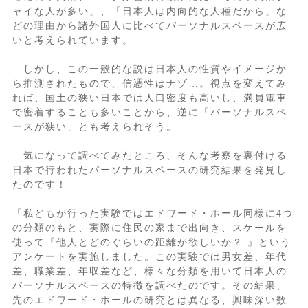
ャイな人が多い」、「日本人は内向的な人種だから」な
どの理由から諸外国人に比べてパーソナルスペースが広
いと考えられています。
しかし、この一般的な説は日本人の性質やイメージか
ら推測されたもので、信憑性はナゾ…。視点を変えてみ
れば、国土の狭い日本では人口密度も高いし、満員電車
で密着することも多いことから、逆に「パーソナルスペ
ースが狭い」とも考えられそう。
気になって調べてみたところ、そんな考察を裏付ける
日本で行われたパーソナルスペースの研究結果を発見し
たのです！
「私どもが行った実験ではエドワード・ホール同様に4つ
の分類のもと、実際に住民の家まで出向き、スケールを
使って『他人とどのぐらいの距離が欲しいか？ 』という
アンケートを実施しました。この実験では男女差、年代
差、職業差、年収差など、様々な分類を用いて日本人の
パーソナルスペースの特徴を調べたのです。その結果、
先のエドワード・ホールの研究とは異なる、興味深い数