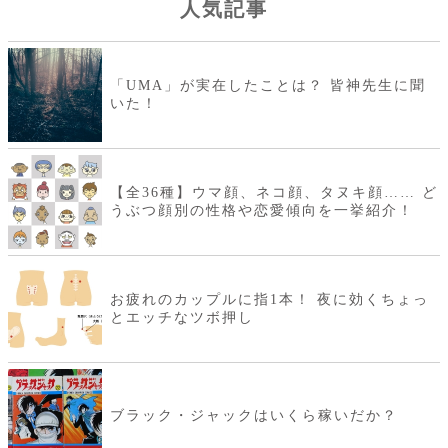
人気記事
「UMA」が実在したことは？ 皆神先生に聞
いた！
【全36種】ウマ顔、ネコ顔、タヌキ顔…… ど
うぶつ顔別の性格や恋愛傾向を一挙紹介！
お疲れのカップルに指1本！ 夜に効くちょっ
とエッチなツボ押し
ブラック・ジャックはいくら稼いだか？