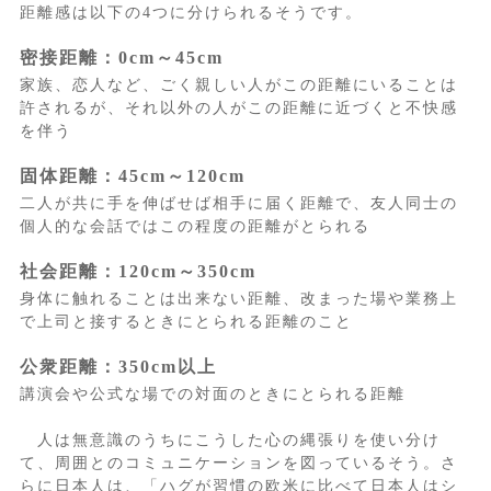
距離感は以下の4つに分けられるそうです。
密接距離：0cm～45cm
家族、恋人など、ごく親しい人がこの距離にいることは
許されるが、それ以外の人がこの距離に近づくと不快感
を伴う
固体距離：45cm～120cm
二人が共に手を伸ばせば相手に届く距離で、友人同士の
個人的な会話ではこの程度の距離がとられる
社会距離：120cm～350cm
身体に触れることは出来ない距離、改まった場や業務上
で上司と接するときにとられる距離のこと
公衆距離：350cm以上
講演会や公式な場での対面のときにとられる距離
人は無意識のうちにこうした心の縄張りを使い分け
て、周囲とのコミュニケーションを図っているそう。さ
らに日本人は、「ハグが習慣の欧米に比べて日本人はシ