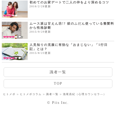
初めてのお家デートで二人の仲をより深めるコツ
2016/2/28更新
ムース派は甘えん坊!? 彼のふだん使っている整髪料
から性格診断
2015/9/29更新
7
人見知りの克服に有効な「おまじない」「1行日
記」とは？
2015/8/23更新
3
識者一覧
TOP
ヒトメボ
ヒトメボコラム
識者一覧
池尾昌紀（心理カウンセラ―）
© Piis Inc.