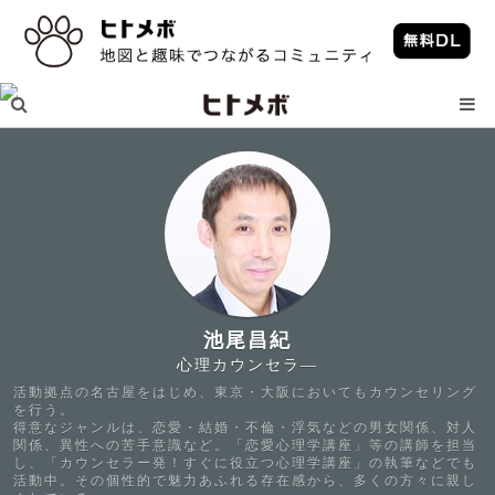
池尾昌紀
心理カウンセラ―
活動拠点の名古屋をはじめ、東京・大阪においてもカウンセリング
を行う。
得意なジャンルは、恋愛・結婚・不倫・浮気などの男女関係、対人
関係、異性への苦手意識など。「恋愛心理学講座」等の講師を担当
し、「カウンセラー発！すぐに役立つ心理学講座」の執筆などでも
活動中。その個性的で魅力あふれる存在感から、多くの方々に親し