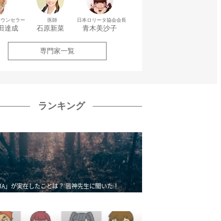
カウンセラー
医師
日本ロリータ協会会長
田達成
石原新菜
青木美沙子
専門家一覧
ランキング
MA」が実在したことは？ 皆神先生に聞いた！