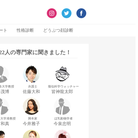
ート
性格診断
どうぶつ顔診断
322人の専門家に聞きました！
舎大学教授
弁護士
擬似科学ウォッチャー
藤茂博
佐藤大和
皆神龍太郎
華大学准教授
脚本家
ほ乳動物学者
村和真
今井雅子
今泉忠明