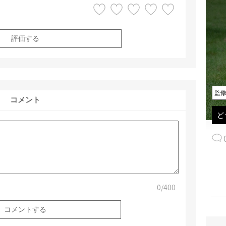
評価する
監
コメント
ど
0
/400