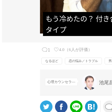
もう冷めたの？ 付き
タイプ
1
4.0
（
6
人が評価）
なるほど
恋の悩み／トラブル
男
池尾
心理カウンセラ―