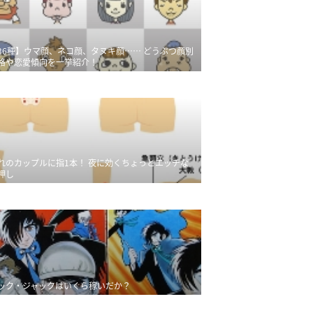
36種】ウマ顔、ネコ顔、タヌキ顔…… どうぶつ顔別
格や恋愛傾向を一挙紹介！
れのカップルに指1本！ 夜に効くちょっとエッチな
押し
ック・ジャックはいくら稼いだか？