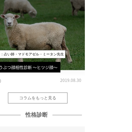
修：占い師・マドモアゼル・ミータン先生
うぶつ顔相性診断 〜ヒツジ顔〜
0
2019.08.30
コラムをもっと見る
性格診断