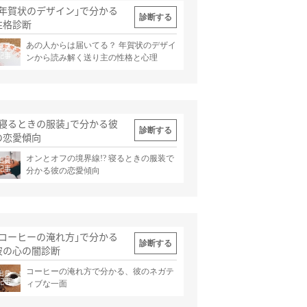
｢年賀状のデザイン｣で分かる
診断する
性格診断
あの人からは届いてる？ 年賀状のデザイ
出典
記事
ンから読み解く送り主の性格と心理
｢寝るときの服装｣で分かる彼
診断する
の恋愛傾向
オンとオフの境界線!? 寝るときの服装で
出典
記事
分かる彼の恋愛傾向
｢コーヒーの淹れ方｣で分かる
診断する
彼の心の闇診断
コーヒーの淹れ方で分かる、彼のネガテ
出典
記事
ィブな一面