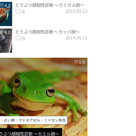
どうぶつ顔相性診断 〜ウミガメ顔〜
4.0
4
2019.09.13
どうぶつ顔相性診断 〜カッパ顔〜
4.0
9
2019.09.11
0.0
修：占い師・マドモアゼル・ミータン先生
うぶつ顔相性診断 〜カエル顔〜