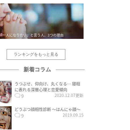
「一人になりたい」と言う人、3つの理由
ランキングをもっと見る
新着コラム
うつぶせ、仰向け、丸くなる… 寝相
3.8
に表れる深層心理と恋愛傾向
9
2020.12.07更新
どうぶつ顔相性診断 〜はんにゃ顔〜
4.0
9
2019.09.15