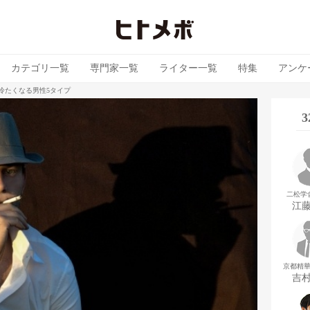
カテゴリ一覧
専門家一覧
ライター一覧
特集
アンケ
冷たくなる男性5タイプ
二松学
江
京都精
吉