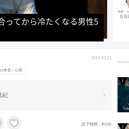
作家・
五百
合ってから冷たくなる男性5
2016.05.21
の本音／心理
1
昌紀
「U
読了時間：約3分
2