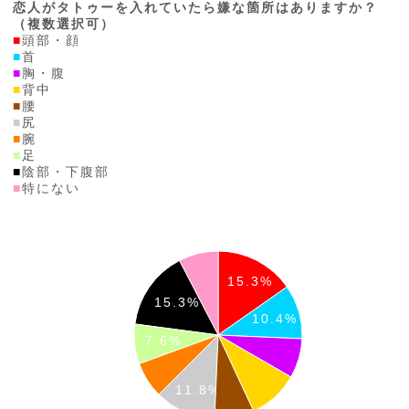
恋人がタトゥーを入れていたら嫌な箇所はありますか？
（複数選択可）
■
頭部・顔
■
首
■
胸・腹
■
背中
■
腰
■
尻
■
腕
■
足
■
陰部・下腹部
■
特にない
15.3%
15.3%
10.4%
7.6%
11.8%