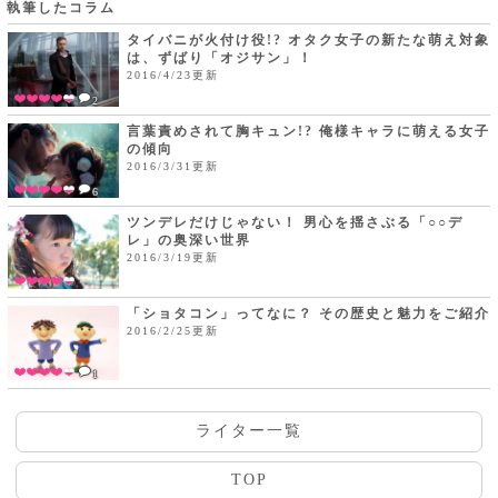
執筆したコラム
タイバニが火付け役!? オタク女子の新たな萌え対象
は、ずばり「オジサン」！
2016/4/23更新
2
言葉責めされて胸キュン!? 俺様キャラに萌える女子
の傾向
2016/3/31更新
6
ツンデレだけじゃない！ 男心を揺さぶる「○○デ
レ」の奥深い世界
2016/3/19更新
「ショタコン」ってなに？ その歴史と魅力をご紹介
2016/2/25更新
1
ライター一覧
TOP