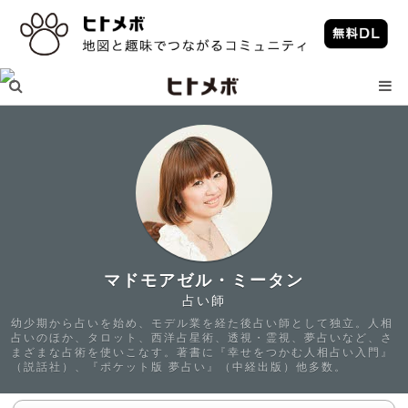
マドモアゼル・ミータン
占い師
幼少期から占いを始め、モデル業を経た後占い師として独立。人相
占いのほか、タロット、西洋占星術、透視・霊視、夢占いなど、さ
まざまな占術を使いこなす。著書に『幸せをつかむ人相占い入門』
（説話社）、『ポケット版 夢占い』（中経出版）他多数。