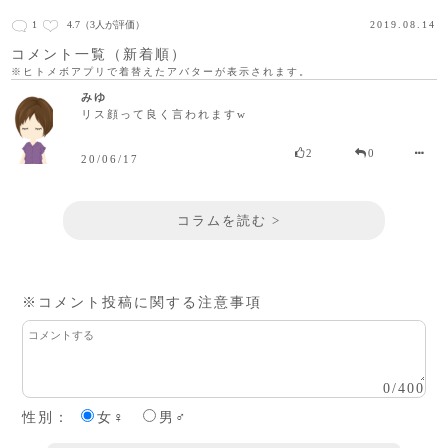
1
4.7
（3人が評価）
2019.08.14
コメント一覧（新着順）
※ヒトメボアプリで着替えたアバターが表示されます。
みゆ
リス顔って良く言われます‪w
2
0
20/06/17
コラムを読む >
※コメント投稿に関する注意事項
0
/
400
性別：
女♀
男♂