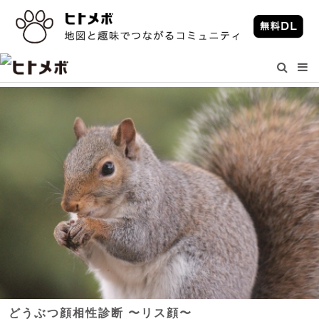
どうぶつ顔相性診断 〜リス顔〜