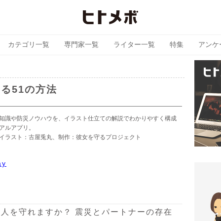
カテゴリ一覧
専門家一覧
ライター一覧
特集
アンケ
る51の方法
知識や防災ノウハウを、イラスト仕立ての解説でわかりやすく構成
アルアプリ。
イラスト：古屋兎丸、制作：彼女を守るプロジェクト
ay
人を守れますか？ 震災とパートナーの存在