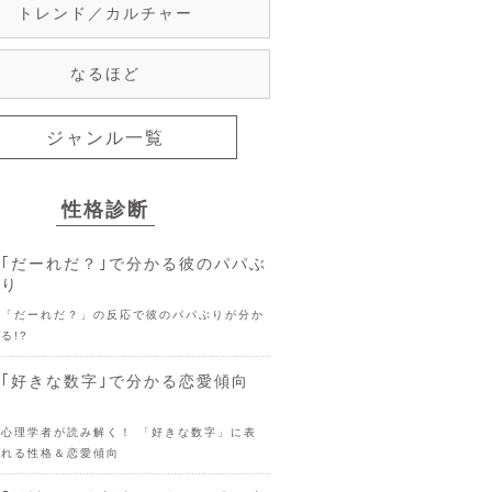
トレンド／カルチャー
なるほど
ジャンル一覧
性格診断
｢だーれだ？｣で分かる彼のパパぶ
り
「だーれだ？」の反応で彼のパパぶりが分か
る!?
｢好きな数字｣で分かる恋愛傾向
心理学者が読み解く！ 「好きな数字」に表
れる性格＆恋愛傾向