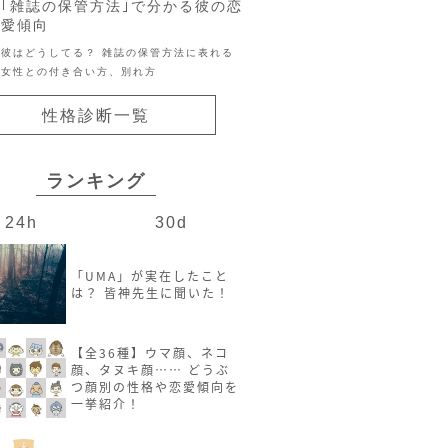
｢雑誌の保管方法｣で分かる彼の恋
愛傾向
彼はどうしてる？ 雑誌の保管方法に表れる
女性との付き合い方、別れ方
性格診断一覧
ランキング
24h
30d
「UMA」が実在したこと
は？ 皆神先生に聞いた！
【全36種】ウマ顔、ネコ
顔、タヌキ顔…… どうぶ
つ顔別の性格や恋愛傾向を
一挙紹介！