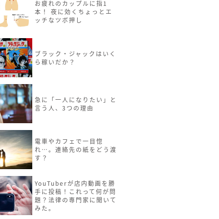
お疲れのカップルに指1
本！ 夜に効くちょっとエ
ッチなツボ押し
ブラック・ジャックはいく
ら稼いだか？
急に「一人になりたい」と
言う人、3つの理由
電車やカフェで一目惚
れ…。連絡先の紙をどう渡
す？
YouTuberが店内動画を勝
手に投稿！これって何が問
題？法律の専門家に聞いて
みた。