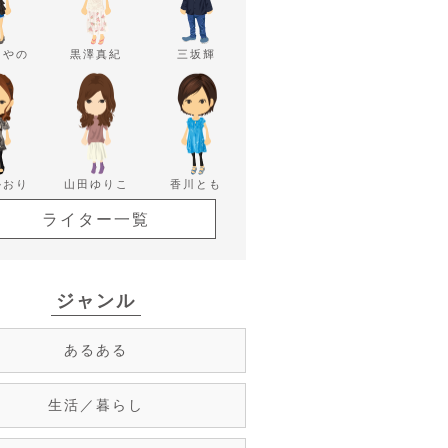
あやの
黒澤真紀
三坂輝
かおり
山田ゆりこ
香川とも
ライター一覧
ジャンル
あるある
生活／暮らし