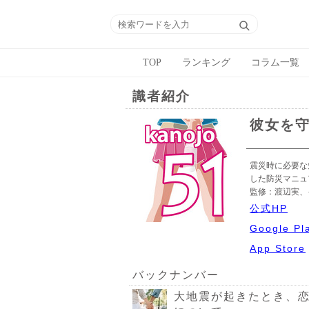
TOP
ランキング
コラム一覧
識者紹介
彼女を守
震災時に必要な
した防災マニュ
監修：渡辺実、
公式HP
Google Pl
App Store
バックナンバー
大地震が起きたとき、恋