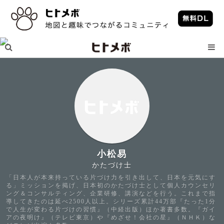
小松易
かたづけ士
「日本人が本来持っている片づけ力を引き出して、日本を元気にす
る」ミッションを掲げ、日本初のかたづけ士として個人カウンセリ
ング＆コンサルティング、企業研修、講演などを行う。これまで指
導してきたのは延べ2500人以上。シリーズ累計44万部『たった1分
で人生が変わる片づけの習慣』（中経出版）ほか著書多数。『ガイ
アの夜明け』（テレビ東京）や『めざせ！会社の星』（ＮＨＫ）な