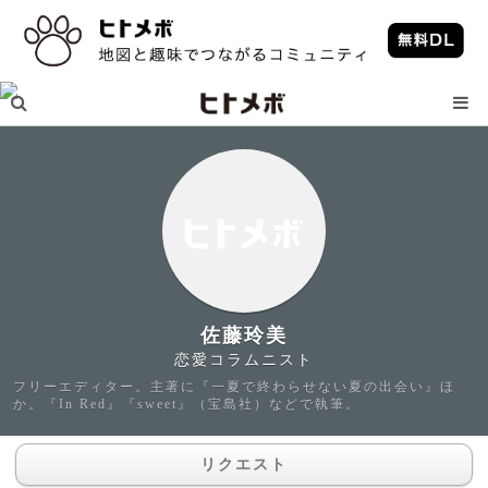
佐藤玲美
恋愛コラムニスト
フリーエディター。主著に『一夏で終わらせない夏の出会い』ほ
か。『In Red』『sweet』（宝島社）などで執筆。
リクエスト