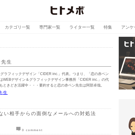
カテゴリ一覧
専門家一覧
ライター一覧
特集
アンケ
哉
ン先生
グラフィックデザイン「CIDER inc.」代表。つまり、「恋の赤ペン
WEBデザイン＆グラフィックデザイン事務所「CIDER inc.」の代
もときどき活躍中・・・要約すると恋の赤ペン先生は阿部卓哉。
先生
ない相手からの面倒なメールへの対処法
0 comment