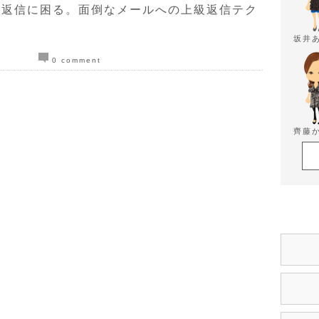
、返信に困る。面倒なメールへの上級返信テク
坂井
0 comment
齊藤