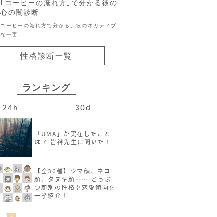
｢コーヒーの淹れ方｣で分かる彼の
心の闇診断
コーヒーの淹れ方で分かる、彼のネガティブ
な一面
性格診断一覧
ランキング
24h
30d
「UMA」が実在したこと
は？ 皆神先生に聞いた！
【全36種】ウマ顔、ネコ
顔、タヌキ顔…… どうぶ
つ顔別の性格や恋愛傾向を
一挙紹介！