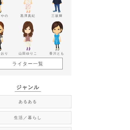
あやの
黒澤真紀
三坂輝
かおり
山田ゆりこ
香川とも
ライター一覧
ジャンル
あるある
生活／暮らし