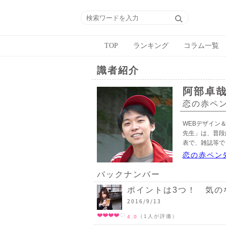
TOP
ランキング
コラム一覧
識者紹介
阿部卓
恋の赤ペ
WEBデザイン＆
先生」は、普段は
表で、雑誌等で
恋の赤ペン
バックナンバー
ポイントは3つ！ 気の
2016/9/13
（1人が評価）
4.0