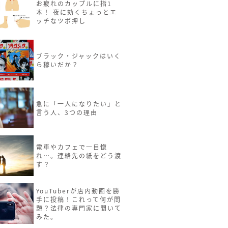
お疲れのカップルに指1
本！ 夜に効くちょっとエ
ッチなツボ押し
ブラック・ジャックはいく
ら稼いだか？
急に「一人になりたい」と
言う人、3つの理由
電車やカフェで一目惚
れ…。連絡先の紙をどう渡
す？
YouTuberが店内動画を勝
手に投稿！これって何が問
題？法律の専門家に聞いて
みた。