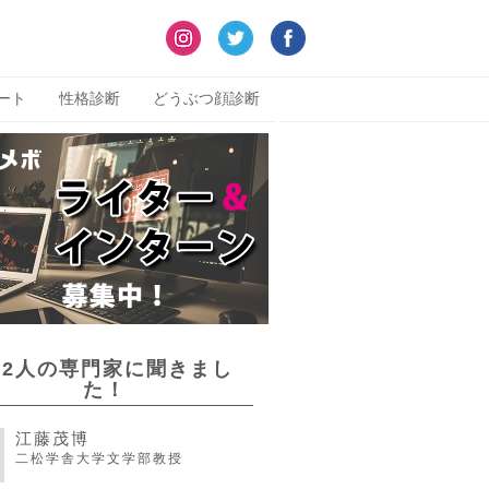
ート
性格診断
どうぶつ顔診断
22人の専門家に聞きまし
た！
江藤茂博
二松学舎大学文学部教授