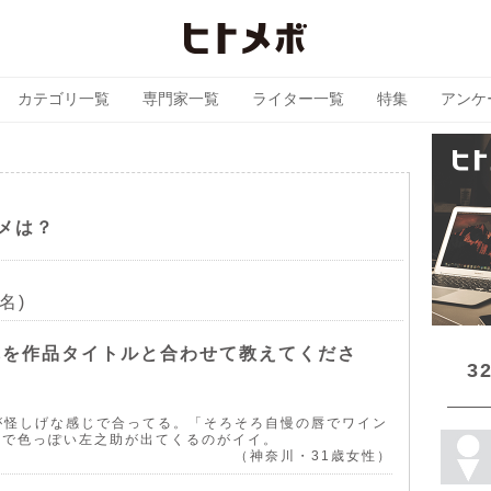
カテゴリ一覧
専門家一覧
ライター一覧
特集
アンケ
メは？
名)
れを作品タイトルと合わせて教えてくださ
3
映像が怪しげな感じで合ってる。「そろそろ自慢の唇でワイン
こで色っぽい左之助が出てくるのがイイ。
（神奈川・31歳女性）