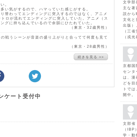
文学部
深い。
主な著
が多い気がするので、ハマっていた感じがする。
切り替わってエンディングに突入するのではなく、アニメ
説から
のイントロが流れてエンディングに突入していた。アニメ（ス
文化と
ィングに持ち込んでいるので余韻にひたれていた。
出版）
（東京・32歳男性）
（三省
（戎光
イバーの戦うシーンが音楽の盛り上がりと合ってて何度も見て
（東京・28歳男性）
続きを見る >>
京都国
センタ
は、漫
どを目
トでは
開中。
ンケート受付中
文部省
（IB
学・動