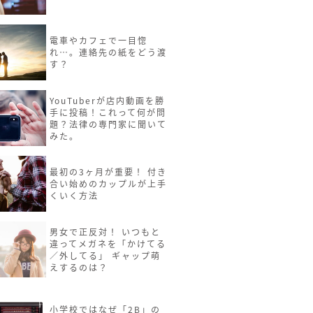
電車やカフェで一目惚
れ…。連絡先の紙をどう渡
す？
YouTuberが店内動画を勝
手に投稿！これって何が問
題？法律の専門家に聞いて
みた。
最初の3ヶ月が重要！ 付き
合い始めのカップルが上手
くいく方法
男女で正反対！ いつもと
違ってメガネを「かけてる
／外してる」 ギャップ萌
えするのは？
小学校ではなぜ「2B」の