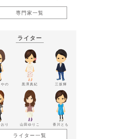
専門家一覧
ライター
あやの
黒澤真紀
三坂輝
かおり
山田ゆりこ
香川とも
ライター一覧