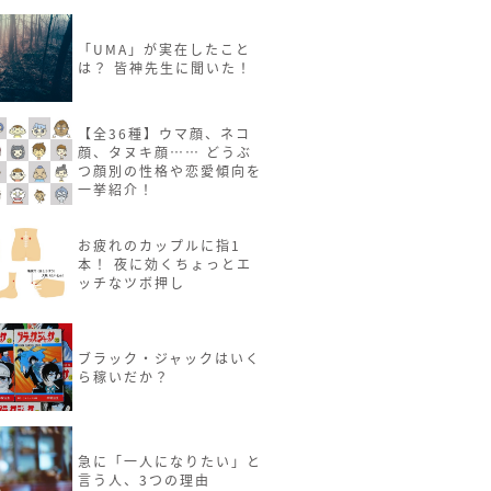
「UMA」が実在したこと
は？ 皆神先生に聞いた！
【全36種】ウマ顔、ネコ
顔、タヌキ顔…… どうぶ
つ顔別の性格や恋愛傾向を
一挙紹介！
お疲れのカップルに指1
本！ 夜に効くちょっとエ
ッチなツボ押し
ブラック・ジャックはいく
ら稼いだか？
急に「一人になりたい」と
言う人、3つの理由