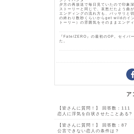
シティハンター
夕方の再放送で毎日見ていたので印象
ストーリーと同じで、哀愁だたよう曲
エンディングの流れ方も、バッサリと
の終わり数秒くらいからget wild
トーリー）の雰囲気をそのままエンデ
『Fate/ZERO』の最初のOP。セ
た。
ア
【皆さんに質問！】
回答数：111
恋人に浮気を白状させたことある?
【皆さんに質問！】
回答数：87
公言できない恋人の条件は？