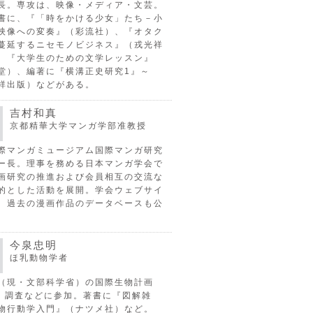
長。専攻は、映像・メディア・文芸。
書に、『「時をかける少女」たち－小
映像への変奏』（彩流社）、『オタク
蔓延するニセモノビジネス』（戎光祥
、『大学生のための文学レッスン』
堂）、編著に『横溝正史研究1』～
祥出版）などがある。
吉村和真
京都精華大学マンガ学部准教授
際マンガミュージアム国際マンガ研究
ー長。理事を務める日本マンガ学会で
画研究の推進および会員相互の交流な
的とした活動を展開。学会ウェブサイ
、過去の漫画作品のデータベースも公
今泉忠明
ほ乳動物学者
（現・文部科学省）の国際生物計画
P）調査などに参加。著書に『図解雑
物行動学入門』（ナツメ社）など。