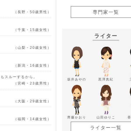
専門家一覧
（長野・50歳男性）
（千葉・15歳女性）
ライター
（山梨・20歳女性）
（新潟・16歳女性）
てもスルーするから。
坂井あやの
黒澤真紀
（宮崎・23歳男性）
（大阪・29歳女性）
齊藤かおり
山田ゆりこ
（福岡・14歳女性）
ライター一覧