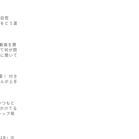
一目惚
紙をどう渡
内動画を勝
って何が問
家に聞いて
要！ 付き
プルが上手
いつもと
「かけてる
ャップ萌
2B」の