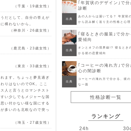
｢年賀状のデザイン｣で
（千葉・19歳女性）
診断
あの人からは届いてる？ 年賀状
そうだとして、自分の答えが
出典
から読み解く送り主の性格と心理
別に構わないから。
（神奈川・26歳女性）
｢寝るときの服装｣で分
愛傾向
オンとオフの境界線!? 寝るとき
（鹿児島・23歳女性）
出典
かる彼の恋愛傾向
｢コーヒーの淹れ方｣で
（東京・33歳女性）
心の闇診断
くれます。ちょっと夢見過ぎ
コーヒーの淹れ方で分かる、彼の
出典
わりはないのでOK。ここ
な一面
ンス人と言うとロマンチスト
やすい少しでもメジャーな国
性格診断一覧
か思い付かない様な国にする
人が多いのも北欧なので突っ
ランキング
（埼玉・27歳女性）
24h
30