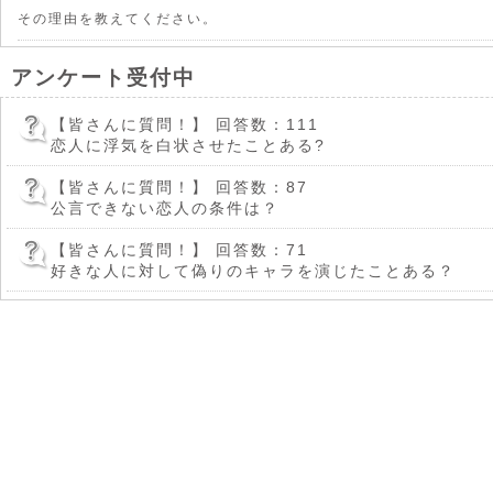
その理由を教えてください。
アンケート受付中
【皆さんに質問！】
回答数：111
恋人に浮気を白状させたことある?
【皆さんに質問！】
回答数：87
公言できない恋人の条件は？
【皆さんに質問！】
回答数：71
好きな人に対して偽りのキャラを演じたことある？