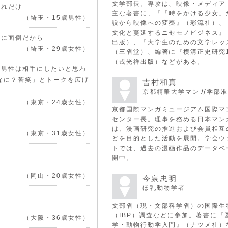
文学部長。専攻は、映像・メディア
それだけ
主な著書に、『「時をかける少女」
（埼玉・15歳男性）
説から映像への変奏』（彩流社）、
文化と蔓延するニセモノビジネス』
更に面倒だから
出版）、『大学生のための文学レッ
（埼玉・29歳女性）
（三省堂）、編著に『横溝正史研究
（戎光祥出版）などがある。
と男性は相手にしたいと思わ
なに？苦笑」とトークを広げ
吉村和真
京都精華大学マンガ学部准
（東京・24歳女性）
京都国際マンガミュージアム国際マ
センター長。理事を務める日本マン
は、漫画研究の推進および会員相互
（東京・31歳女性）
どを目的とした活動を展開。学会ウ
トでは、過去の漫画作品のデータベ
開中。
（岡山・20歳女性）
今泉忠明
ほ乳動物学者
文部省（現・文部科学省）の国際生
（IBP）調査などに参加。著書に『
（大阪・36歳女性）
学・動物行動学入門』（ナツメ社）