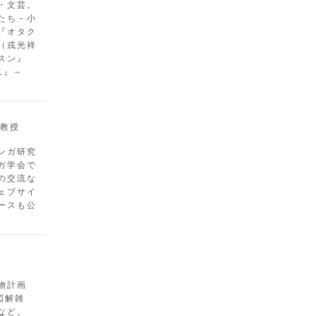
・文芸。
たち－小
『オタク
（戎光祥
スン』
1』～
教授
ンガ研究
ガ学会で
の交流な
ェブサイ
ースも公
物計画
図解雑
など。