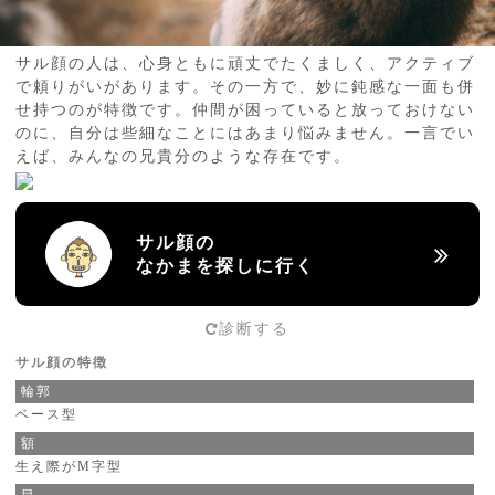
サル顔の人は、心身ともに頑丈でたくましく、アクティブ
で頼りがいがあります。その一方で、妙に鈍感な一面も併
せ持つのが特徴です。仲間が困っていると放っておけない
のに、自分は些細なことにはあまり悩みません。一言でい
えば、みんなの兄貴分のような存在です。
サル顔の
なかまを探しに行く
診断する
サル顔の特徴
輪郭
ベース型
額
生え際がM字型