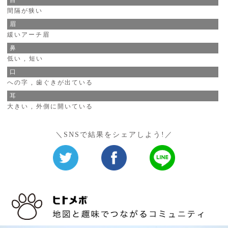
目
間隔が狭い
眉
緩いアーチ眉
鼻
低い , 短い
口
への字 , 歯ぐきが出ている
耳
大きい , 外側に開いている
＼SNSで結果をシェアしよう!／