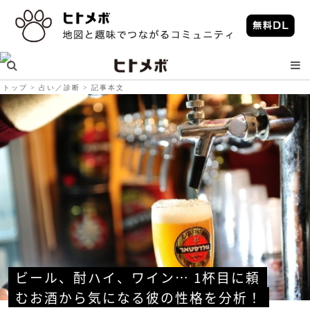
トップ
占い／診断
記事本文
ビール、酎ハイ、ワイン… 1杯目に頼
むお酒から気になる彼の性格を分析！