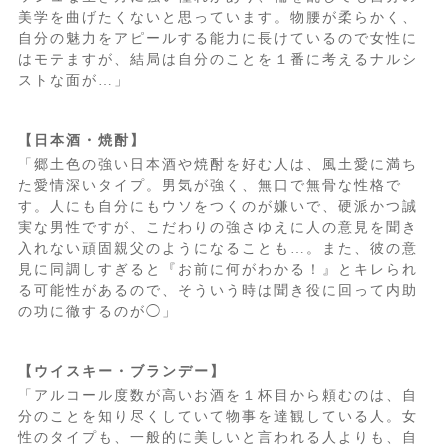
美学を曲げたくないと思っています。物腰が柔らかく、
自分の魅力をアピールする能力に長けているので女性に
はモテますが、結局は自分のことを１番に考えるナルシ
ストな面が…」
【日本酒・焼酎】
「郷土色の強い日本酒や焼酎を好む人は、風土愛に満ち
た愛情深いタイプ。男気が強く、無口で無骨な性格で
す。人にも自分にもウソをつくのが嫌いで、硬派かつ誠
実な男性ですが、こだわりの強さゆえに人の意見を聞き
入れない頑固親父のようになることも…。また、彼の意
見に同調しすぎると『お前に何がわかる！』とキレられ
る可能性があるので、そういう時は聞き役に回って内助
の功に徹するのが◯」
【ウイスキー・ブランデー】
「アルコール度数が高いお酒を１杯目から頼むのは、自
分のことを知り尽くしていて物事を達観している人。女
性のタイプも、一般的に美しいと言われる人よりも、自