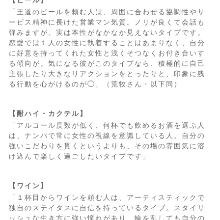
【ビール】
「王道のビールを頼む人は、周囲に合わせる協調性やサ
ービス精神に長けた営業マン気質。ノリが良くて会話も
弾みますが、実は本性がなかなか見えないタイプです。
恋愛では１人の女性に執着することはあまりなく、自分
に好意を持ってくれた女性と浅くそつなくお付き合いす
る傾向が。気になる彼がこのタイプなら、積極的に自己
主張したり大きなリアクションをとったりと、印象に残
る行動を心がけるのが◯」（荒牧さん・以下同）
【酎ハイ・カクテル】
「アルコール度数が低く、何杯でも飲めるお酒を選ぶ人
は、ナンパで常に女性の視線を意識している人。自分の
強いこだわりを貫くというよりも、その場の雰囲気に溶
け込んで楽しく過ごしたいタイプです」
【ワイン】
「１杯目からワインを頼む人は、アーティスティックで
独自のステイタスに自信を持っているタイプ。スタイリ
ッシュな生き方に強い憧れがあり、輪を乱しても自分の