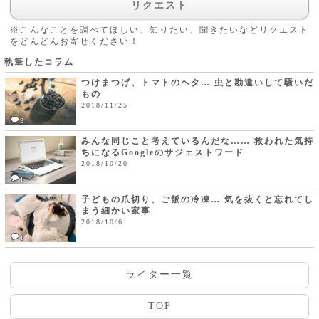
リクエスト
※こんなことを調べてほしい、知りたい、聞きたいなどリクエスト
をどんどんお寄せください！
執筆したコラム
つけまつげ、トマトのヘタ… 虫と勘違いして騒いだ
もの
2018/11/25
3
みんな同じこと考えているんだな…… 救われた気持
ちになるGoogleのサジェストワード
2018/10/20
1
子どもの爪切り、ご飯の冷凍… 気を抜くと忘れてし
まう細かい家事
2018/10/6
1
ライター一覧
TOP