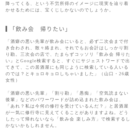
降ってくる、という不労所得のイメージに現実を辿り着
かせるためには、宝くじしかないのでしょうか。
「飲み会 帰りたい」
「酒癖の悪い先輩が飲み会にいると、必ず二次会まで付
き合わされ、散々絡まれ、それでもお会計はしっかり割
り勘。三次会の店で、たまらずコッソリ『飲み会 帰りた
い』とGoogle検索すると、すぐにサジェストワードで出
てきて、この居酒屋にも同じように検索している人いる
のでは？とキョロキョロしちゃいました」（山口・26歳
女性）
「酒癖の悪い先輩」「割り勘」「愚痴」「空気読まない
後輩」などのパワーワードが詰め込まれた飲み会は、
「あれ？私は今何の修行を受けているんだ？」と居酒屋
が一気に修行寺に見えてくることがありますよね。どう
したって帰れないなら「飲み会 楽しみ方」で検索するし
かないかもしれません。