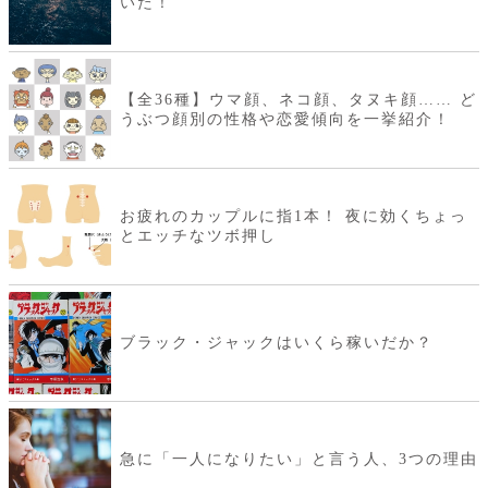
いた！
【全36種】ウマ顔、ネコ顔、タヌキ顔…… ど
うぶつ顔別の性格や恋愛傾向を一挙紹介！
お疲れのカップルに指1本！ 夜に効くちょっ
とエッチなツボ押し
ブラック・ジャックはいくら稼いだか？
急に「一人になりたい」と言う人、3つの理由