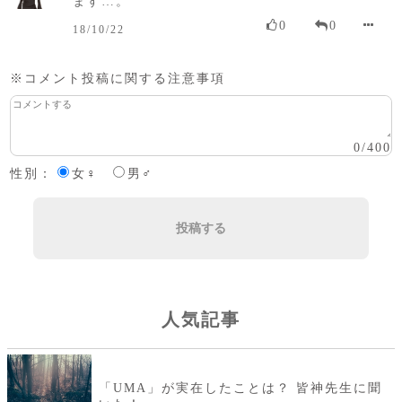
ます…。
0
0
18/10/22
※コメント投稿に関する注意事項
0
/
400
性別：
女♀
男♂
投稿する
人気記事
「UMA」が実在したことは？ 皆神先生に聞