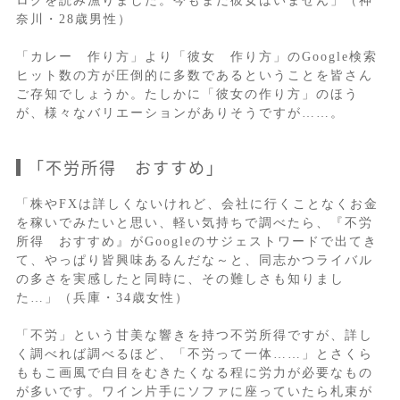
ログを読み漁りました。今もまだ彼女はいません」（神
奈川・28歳男性）
「カレー 作り方」より「彼女 作り方」のGoogle検索
ヒット数の方が圧倒的に多数であるということを皆さん
ご存知でしょうか。たしかに「彼女の作り方」のほう
が、様々なバリエーションがありそうですが……。
「不労所得 おすすめ」
「株やFXは詳しくないけれど、会社に行くことなくお金
を稼いでみたいと思い、軽い気持ちで調べたら、『不労
所得 おすすめ』がGoogleのサジェストワードで出てき
て、やっぱり皆興味あるんだな～と、同志かつライバル
の多さを実感したと同時に、その難しさも知りまし
た…」（兵庫・34歳女性）
「不労」という甘美な響きを持つ不労所得ですが、詳し
く調べれば調べるほど、「不労って一体……」とさくら
ももこ画風で白目をむきたくなる程に労力が必要なもの
が多いです。ワイン片手にソファに座っていたら札束が