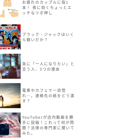
お疲れのカップルに指1
本！ 夜に効くちょっとエ
ッチなツボ押し
ブラック・ジャックはいく
ら稼いだか？
急に「一人になりたい」と
言う人、3つの理由
電車やカフェで一目惚
れ…。連絡先の紙をどう渡
す？
YouTuberが店内動画を勝
手に投稿！これって何が問
題？法律の専門家に聞いて
みた。