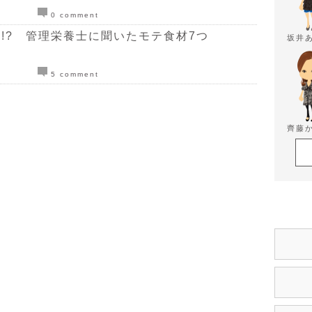
0 comment
!? 管理栄養士に聞いたモテ食材7つ
坂井
5 comment
齊藤