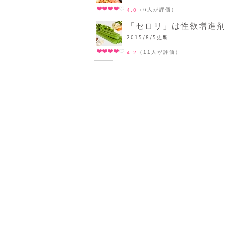
（6人が評価）
4.0
「セロリ」は性欲増進剤
2015/8/5更新
（11人が評価）
4.2