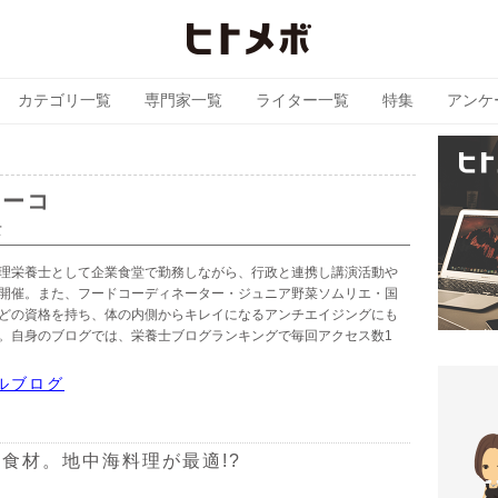
カテゴリ一覧
専門家一覧
ライター一覧
特集
アンケ
ヨーコ
士
理栄養士として企業食堂で勤務しながら、行政と連携し講演活動や
開催。また、フードコーディネーター・ジュニア野菜ソムリエ・国
どの資格を持ち、体の内側からキレイになるアンチエイジングにも
。自身のブログでは、栄養士ブログランキングで毎回アクセス数1
ルブログ
食材。地中海料理が最適!?