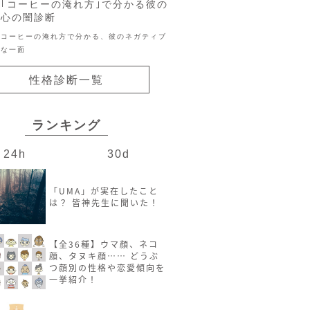
｢コーヒーの淹れ方｣で分かる彼の
心の闇診断
コーヒーの淹れ方で分かる、彼のネガティブ
な一面
性格診断一覧
ランキング
24h
30d
「UMA」が実在したこと
は？ 皆神先生に聞いた！
【全36種】ウマ顔、ネコ
顔、タヌキ顔…… どうぶ
つ顔別の性格や恋愛傾向を
一挙紹介！