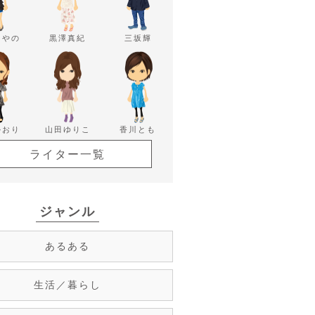
あやの
黒澤真紀
三坂輝
かおり
山田ゆりこ
香川とも
ライター一覧
ジャンル
あるある
生活／暮らし