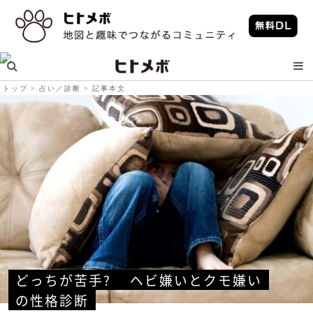
トップ
占い／診断
記事本文
どっちが苦手? 　ヘビ嫌いとクモ嫌い
の性格診断