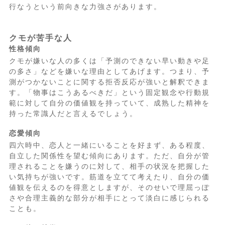
行なうという前向きな力強さがあります。
クモが苦手な人
性格傾向
クモが嫌いな人の多くは「予測のできない早い動きや足
の多さ」などを嫌いな理由としてあげます。つまり、予
測がつかないことに関する拒否反応が強いと解釈できま
す。「物事はこうあるべきだ」という固定観念や行動規
範に対して自分の価値観を持っていて、成熟した精神を
持った常識人だと言えるでしょう。
恋愛傾向
四六時中、恋人と一緒にいることを好まず、ある程度、
自立した関係性を望む傾向にあります。ただ、自分が管
理されることを嫌うのに対して、相手の状況を把握した
い気持ちが強いです。筋道を立てて考えたり、自分の価
値観を伝えるのを得意としますが、そのせいで理屈っぽ
さや合理主義的な部分が相手にとって淡白に感じられる
ことも。