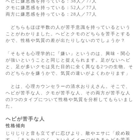
ヘビに嫌悪感を持っている：38人／77人
クモに嫌悪感を持っている：52人／77人
両方に嫌悪感を持っている：28人／77人
どちらもほぼ半数の人が苦手意識を持っているという
ことがわかりました。ヘビとクモのどちらを苦手とする
かで、性格や気質の差が出たりしないのでしょうか？
「そもそも心理学的に『嫌い』というのは、興味・関心
が強いということと同じと捉えられます。足がないヘビ
と、足が多いクモは見た目的に全く異なる2つの生物。そ
のどちらかを嫌うかで、気質の違いがよくわかります」
とは、心理カウンセラーの清水おりえさん。そこで、
ヘビが苦手な人、クモが苦手な人、その両方が苦手な人
の3つのタイプについて性格や気質を分析してもらいまし
た。
ヘビが苦手な人
性格傾向
じりじりと音も立てずに忍びより、敵やエサに「絞め殺
す」「まとわりつく」というイメージがあるヘビを苦手