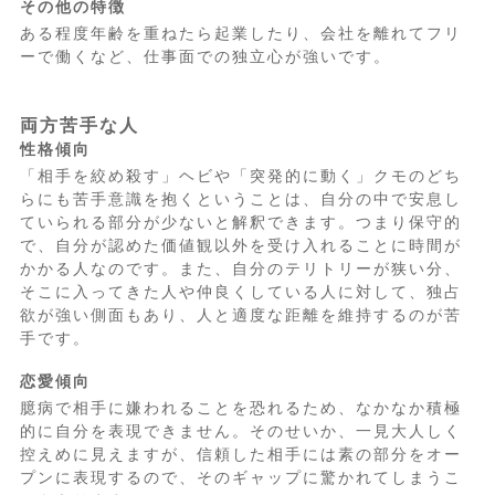
その他の特徴
ある程度年齢を重ねたら起業したり、会社を離れてフリ
ーで働くなど、仕事面での独立心が強いです。
両方苦手な人
性格傾向
「相手を絞め殺す」ヘビや「突発的に動く」クモのどち
らにも苦手意識を抱くということは、自分の中で安息し
ていられる部分が少ないと解釈できます。つまり保守的
で、自分が認めた価値観以外を受け入れることに時間が
かかる人なのです。また、自分のテリトリーが狭い分、
そこに入ってきた人や仲良くしている人に対して、独占
欲が強い側面もあり、人と適度な距離を維持するのが苦
手です。
恋愛傾向
臆病で相手に嫌われることを恐れるため、なかなか積極
的に自分を表現できません。そのせいか、一見大人しく
控えめに見えますが、信頼した相手には素の部分をオー
プンに表現するので、そのギャップに驚かれてしまうこ