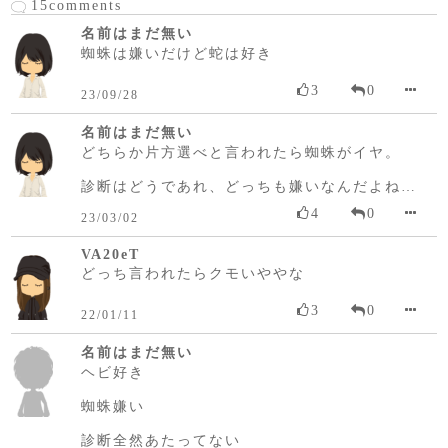
15comments
名前はまだ無い
蜘蛛は嫌いだけど蛇は好き
3
0
23/09/28
名前はまだ無い
どちらか片方選べと言われたら蜘蛛がイヤ。
診断はどうであれ、どっちも嫌いなんだよね…
4
0
23/03/02
VA20eT
どっち言われたらクモいややな
3
0
22/01/11
名前はまだ無い
ヘビ好き
蜘蛛嫌い
診断全然あたってない