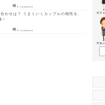
0 comment
坂井
合わせは？ うまくいくカップルの相性を、
編～
0 comment
齊藤