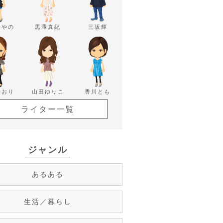
あやの
黒澤真紀
三坂輝
かおり
山田ゆりこ
香川とも
ライター一覧
ジャンル
あるある
生活／暮らし