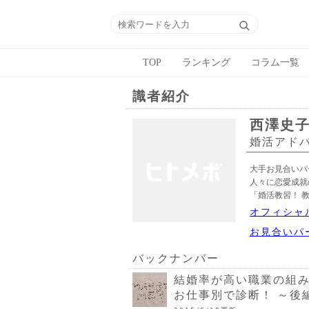
TOP
ランキング
コラム一覧
識者紹介
西澤史
婚活アド
大手お見合いパ
人々に恋愛成就
「婚活教習！ 
オフィシャ
お見合いパ
バックナンバー
結婚率が高い職業の組み
お仕事別で診断！ ～後