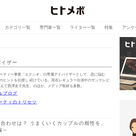
カテゴリ一覧
専門家一覧
ライター一覧
特集
アンケ
子
バイザー
ーティー事業「エクシオ」の専属アドバイザーとして、恋に悩む
のヒントを伝授し 続けている。現在レギュラー出演中のサンテレビ
教えて西澤史子先生」のほか、メディア取材も多数。
ルブログ
ーティのトリセツ
合わせは？ うまくいくカップルの相性を、
編～