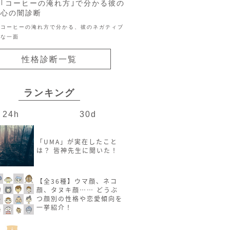
｢コーヒーの淹れ方｣で分かる彼の
心の闇診断
コーヒーの淹れ方で分かる、彼のネガティブ
な一面
性格診断一覧
ランキング
24h
30d
「UMA」が実在したこと
は？ 皆神先生に聞いた！
【全36種】ウマ顔、ネコ
顔、タヌキ顔…… どうぶ
つ顔別の性格や恋愛傾向を
一挙紹介！