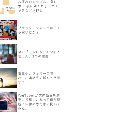
お疲れのカップルに指1
本！ 夜に効くちょっとエ
ッチなツボ押し
ブラック・ジャックはいく
ら稼いだか？
急に「一人になりたい」と
言う人、3つの理由
電車やカフェで一目惚
れ…。連絡先の紙をどう渡
す？
YouTuberが店内動画を勝
手に投稿！これって何が問
題？法律の専門家に聞いて
みた。