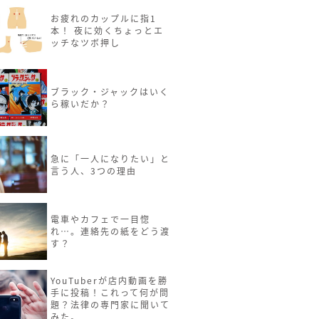
お疲れのカップルに指1
本！ 夜に効くちょっとエ
ッチなツボ押し
ブラック・ジャックはいく
ら稼いだか？
急に「一人になりたい」と
言う人、3つの理由
電車やカフェで一目惚
れ…。連絡先の紙をどう渡
す？
YouTuberが店内動画を勝
手に投稿！これって何が問
題？法律の専門家に聞いて
みた。