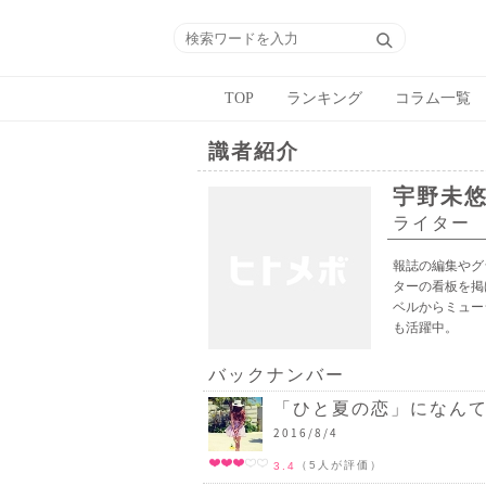
TOP
ランキング
コラム一覧
識者紹介
宇野未
ライター
報誌の編集やグ
ターの看板を掲
ベルからミュー
も活躍中。
バックナンバー
「ひと夏の恋」になんて
2016/8/4
（5人が評価）
3.4