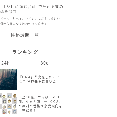
｢１杯目に頼むお酒｣で分かる彼の
恋愛傾向
ビール、酎ハイ、ワイン… 1杯目に頼むお
酒から気になる彼の性格を分析！
性格診断一覧
ランキング
24h
30d
「UMA」が実在したこと
は？ 皆神先生に聞いた！
【全36種】ウマ顔、ネコ
顔、タヌキ顔…… どうぶ
つ顔別の性格や恋愛傾向を
一挙紹介！