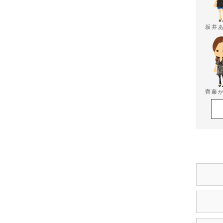
坂井
齊藤