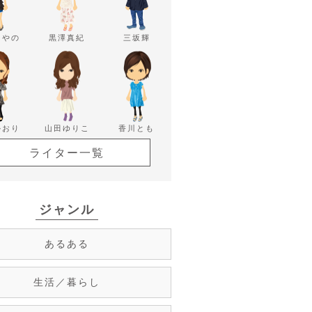
あやの
黒澤真紀
三坂輝
かおり
山田ゆりこ
香川とも
ライター一覧
ジャンル
あるある
生活／暮らし