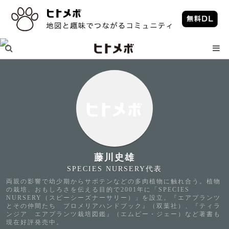
藤川史雄
SPECIES NURSERY代表
両親の影響で幼少期からサボテンなどの多肉植物に触れ合う。植物
の栽培、おもしろさを伝える目的で2001年に「SPECIES
NURSERY（スピーシーズナーサリー）」を設立。『エアプランツ
とその仲間たち ブロメリアハンドブック』（双葉社）、『ティラ
ンジア エアプランツ栽培図鑑』（エムピー・ジェー）など著書も
現在好評発売中。