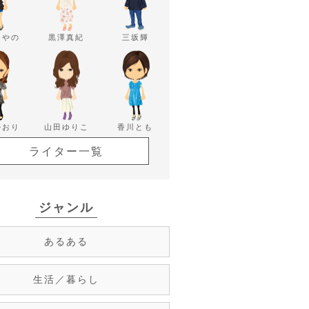
あやの
黒澤真紀
三坂輝
かおり
山田ゆりこ
香川とも
ライター一覧
ジャンル
あるある
生活／暮らし