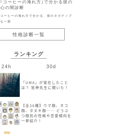
｢コーヒーの淹れ方｣で分かる彼の
心の闇診断
コーヒーの淹れ方で分かる、彼のネガティブ
な一面
性格診断一覧
ランキング
24h
30d
「UMA」が実在したこと
は？ 皆神先生に聞いた！
【全36種】ウマ顔、ネコ
顔、タヌキ顔…… どうぶ
つ顔別の性格や恋愛傾向を
一挙紹介！