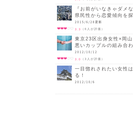
『お前がいなきゃダメな
県民性から恋愛傾向を
2015/6/28更新
（6人が評価）
3.3
東京23区出身女性×岡
悪いカップルの組み合わ
2012/10/12
（3人が評価）
3.0
一目惚れされたい女性は
る！
2012/10/6