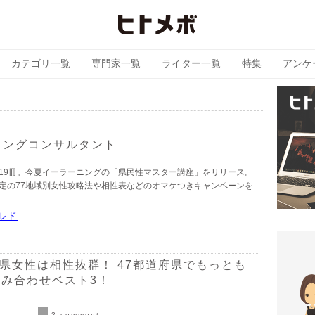
カテゴリ一覧
専門家一覧
ライター一覧
特集
アンケ
一
ィングコンサルタント
19冊。今夏イーラーニングの「県民性マスター講座」をリリース。
定の77地域別女性攻略法や相性表などのオマケつきキャンペーンを
ルド
潟県女性は相性抜群！ 47都道府県でもっとも
み合わせベスト3！
2 comment