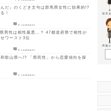
んだ』のくどき文句は群馬県女性に効果的!?
探る！
坂井
0 comment
山県男性は相性最悪…？ 47都道府県で相性が
せワースト3位
齊藤
0 comment
和歌山県へ!? 「県民性」から恋愛傾向を探
1 comment