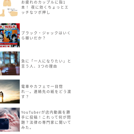
お疲れのカップルに指1
本！ 夜に効くちょっとエ
ッチなツボ押し
ブラック・ジャックはいく
ら稼いだか？
急に「一人になりたい」と
言う人、3つの理由
電車やカフェで一目惚
れ…。連絡先の紙をどう渡
す？
YouTuberが店内動画を勝
手に投稿！これって何が問
題？法律の専門家に聞いて
みた。