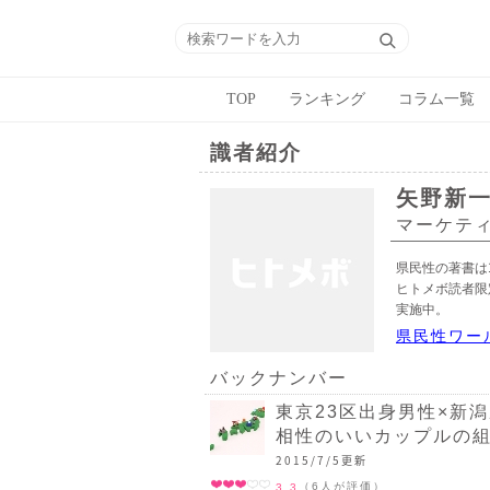
TOP
ランキング
コラム一覧
識者紹介
矢野新
マーケテ
県民性の著書は
ヒトメボ読者限
実施中。
県民性ワー
バックナンバー
東京23区出身男性×新
相性のいいカップルの組
2015/7/5更新
（6人が評価）
3.3