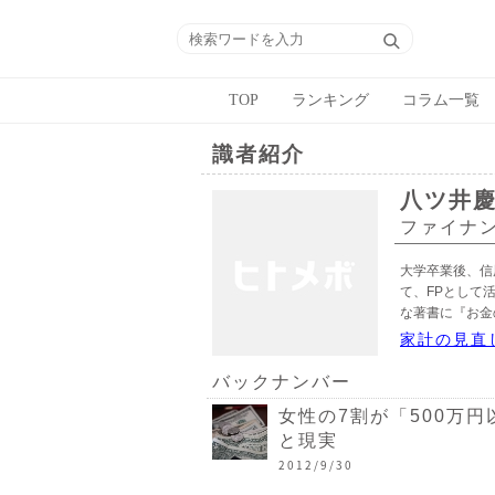
TOP
ランキング
コラム一覧
識者紹介
八ツ井
ファイナ
大学卒業後、信
て、FPとして
な著書に『お金
家計の見直
バックナンバー
女性の7割が「500万
と現実
2012/9/30