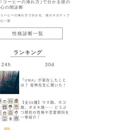
｢コーヒーの淹れ方｣で分かる彼の
心の闇診断
コーヒーの淹れ方で分かる、彼のネガティブ
な一面
性格診断一覧
ランキング
24h
30d
「UMA」が実在したこと
は？ 皆神先生に聞いた！
【全36種】ウマ顔、ネコ
顔、タヌキ顔…… どうぶ
つ顔別の性格や恋愛傾向を
一挙紹介！