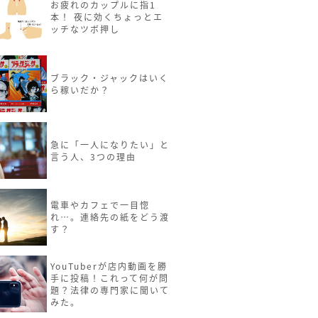
お疲れのカップルに指1
本！ 夜に効くちょっとエ
ッチなツボ押し
ブラック・ジャックはいく
ら稼いだか？
急に「一人になりたい」と
言う人、3つの理由
電車やカフェで一目惚
れ…。連絡先の紙をどう渡
す？
YouTuberが店内動画を勝
手に投稿！これって何が問
題？法律の専門家に聞いて
みた。