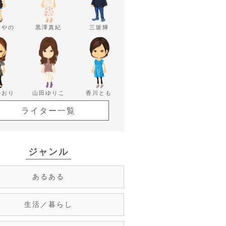
あやの
黒澤真紀
三坂輝
かおり
山田ゆりこ
香川とも
ライター一覧
ジャンル
あるある
生活／暮らし