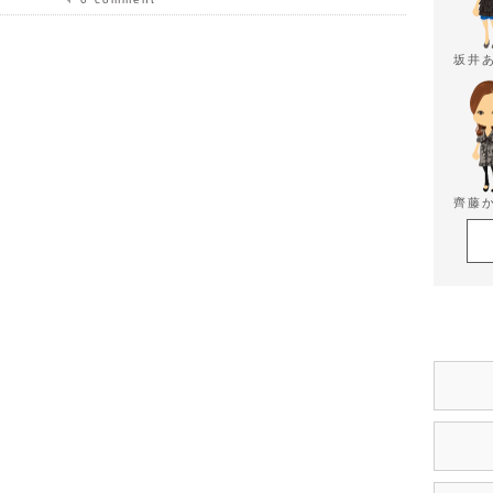
坂井
齊藤