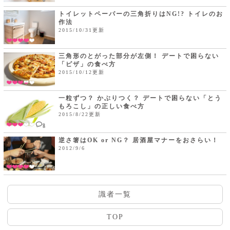
トイレットペーパーの三角折りはNG!? トイレのお
作法
2015/10/31更新
三角形のとがった部分が左側！ デートで困らない
「ピザ」の食べ方
2015/10/12更新
一粒ずつ？ かぶりつく？ デートで困らない「とう
もろこし」の正しい食べ方
2015/8/22更新
1
逆さ箸はOK or NG？ 居酒屋マナーをおさらい！
2012/9/6
識者一覧
TOP