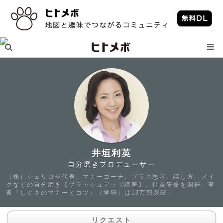
井垣利英
自分磨きプロデューサー
（株）シェリロゼ代表、マナーコーチ。プラス思考、話し方、メイ
クなどの自分磨き【ブラッシュアップ講座】、社員研修を開催。著
書『しぐさのマナーとコツ』（学研）は13万部突破。
リクエスト