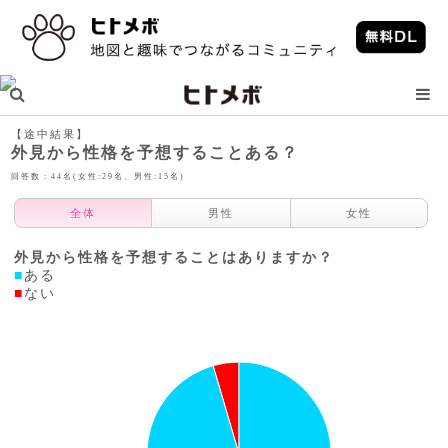
【途中結果】
外見から性格を予想することある？
回答数：44名(女性:29名、男性:15名)
全体
男性
女性
外見から性格を予想することはありますか？
■
ある
■
ない