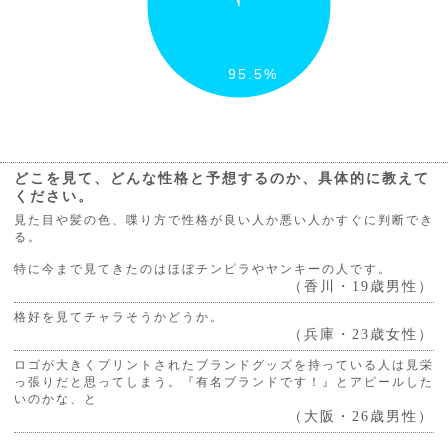
95.5%
どこを見て、どんな性格と予想するのか、具体的に教えて
ください。
見た目や髪の色、喋り方で性格が良い人か悪い人かすぐに判断でき
る。
特に今まで見てきたのはほぼチンピラやヤンキーの人です。
（香川・19歳男性）
格好を見てチャラそうかどうか。
（兵庫・23歳女性）
ロゴが大きくプリントされたブランドグッズを持っている人は見栄
っ張りだと思ってしまう。『有名ブランドです！』とアピールした
いのかな、と
（大阪・26歳男性）