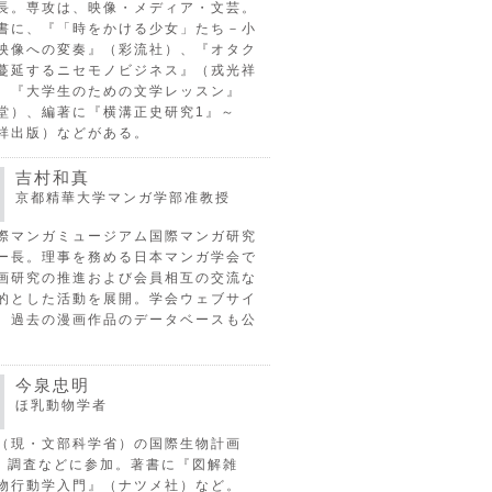
長。専攻は、映像・メディア・文芸。
書に、『「時をかける少女」たち－小
映像への変奏』（彩流社）、『オタク
蔓延するニセモノビジネス』（戎光祥
、『大学生のための文学レッスン』
堂）、編著に『横溝正史研究1』～
祥出版）などがある。
吉村和真
京都精華大学マンガ学部准教授
際マンガミュージアム国際マンガ研究
ー長。理事を務める日本マンガ学会で
画研究の推進および会員相互の交流な
的とした活動を展開。学会ウェブサイ
、過去の漫画作品のデータベースも公
今泉忠明
ほ乳動物学者
（現・文部科学省）の国際生物計画
P）調査などに参加。著書に『図解雑
物行動学入門』（ナツメ社）など。