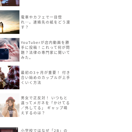
電車やカフェで一目惚
れ…。連絡先の紙をどう渡
す？
YouTuberが店内動画を勝
手に投稿！これって何が問
題？法律の専門家に聞いて
みた。
最初の3ヶ月が重要！ 付き
合い始めのカップルが上手
くいく方法
男女で正反対！ いつもと
違ってメガネを「かけてる
／外してる」 ギャップ萌
えするのは？
小学校ではなぜ「2B」の