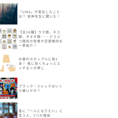
「UMA」が実在したこと
は？ 皆神先生に聞いた！
【全36種】ウマ顔、ネコ
顔、タヌキ顔…… どうぶ
つ顔別の性格や恋愛傾向を
一挙紹介！
お疲れのカップルに指1
本！ 夜に効くちょっとエ
ッチなツボ押し
ブラック・ジャックはいく
ら稼いだか？
急に「一人になりたい」と
言う人、3つの理由