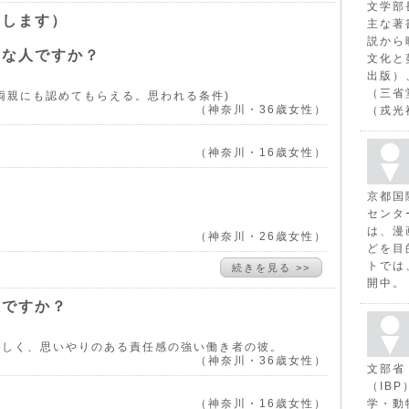
文学部
きします）
主な著
説から
んな人ですか？
文化と
出版）
（三省
両親にも認めてもらえる。思われる条件)
（神奈川・36歳女性）
（戎光
（神奈川・16歳女性）
京都国
センタ
は、漫
（神奈川・26歳女性）
どを目
トでは
続きを見る >>
開中。
人ですか？
優しく、思いやりのある責任感の強い働き者の彼。
（神奈川・36歳女性）
文部省
（IB
（神奈川・16歳女性）
学・動