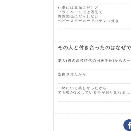
仕事には真面目だけど
プライベートでは酒乱で
異性関係にだらしない
ヘビースモーカーでパチンコ好き
その人と付き合ったのはなぜ
友人(彼の高校時代の同級生達)からの
告白されたから
一緒にいて楽しかったから
でも彼が3又している事が判り別れまし