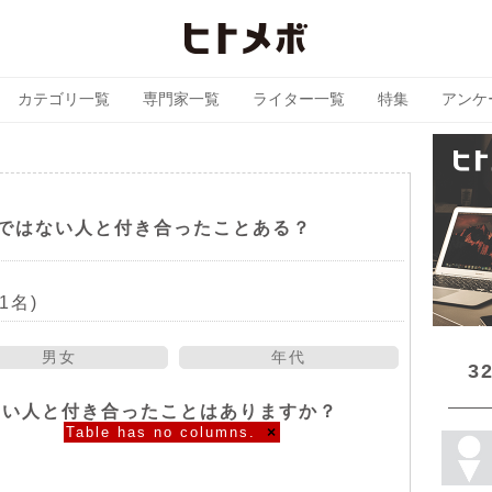
カテゴリ一覧
専門家一覧
ライター一覧
特集
アンケ
ではない人と付き合ったことある？
1名)
男女
年代
3
ない人と付き合ったことはありますか？
Table has no columns.
×