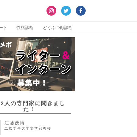
ート
性格診断
どうぶつ顔診断
22人の専門家に聞きまし
た！
江藤茂博
二松学舎大学文学部教授