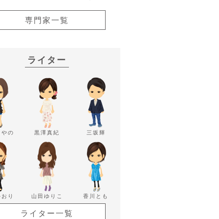
専門家一覧
ライター
あやの
黒澤真紀
三坂輝
かおり
山田ゆりこ
香川とも
ライター一覧