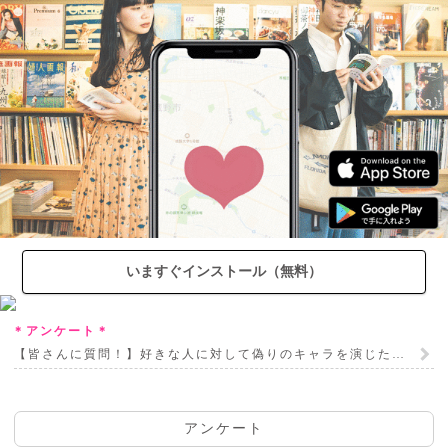
いますぐインストール（無料）
＊アンケート＊
【皆さんに質問！】好きな人に対して偽りのキャラを演じたことある？
アンケート