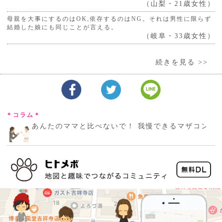
（山梨・21歳女性）
母親を大事にするのはOK,依存するのはNG。それは男性に限らず
結婚した娘にも同じことが言える。
（岐阜・33歳女性）
続きを見る >>
＊コラム＊
あんたのママと比べないで！ 我慢できるマザコンと