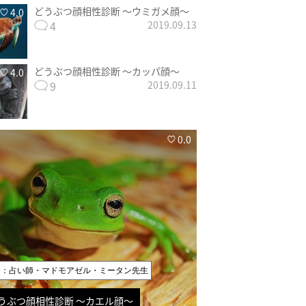
どうぶつ顔相性診断 〜ウミガメ顔〜
4.0
4
2019.09.13
どうぶつ顔相性診断 〜カッパ顔〜
4.0
9
2019.09.11
0.0
修：占い師・マドモアゼル・ミータン先生
うぶつ顔相性診断 〜カエル顔〜