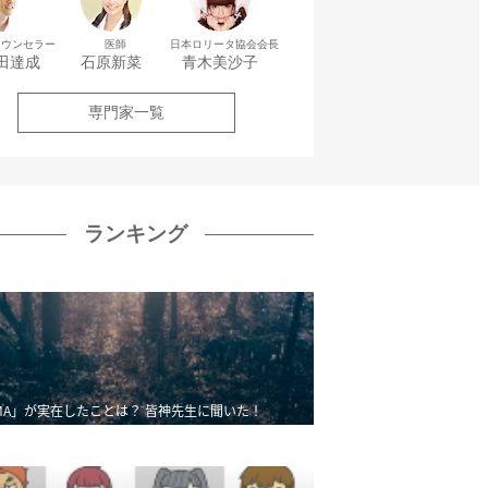
カウンセラー
医師
日本ロリータ協会会長
田達成
石原新菜
青木美沙子
専門家一覧
ランキング
MA」が実在したことは？ 皆神先生に聞いた！