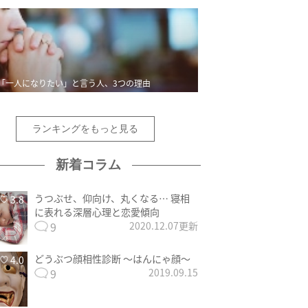
「一人になりたい」と言う人、3つの理由
ランキングをもっと見る
新着コラム
うつぶせ、仰向け、丸くなる… 寝相
3.8
に表れる深層心理と恋愛傾向
9
2020.12.07更新
どうぶつ顔相性診断 〜はんにゃ顔〜
4.0
9
2019.09.15