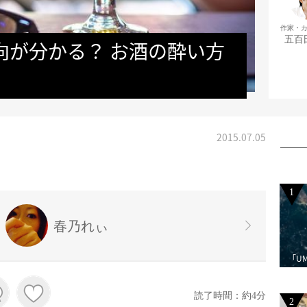
作家・
五百
向が分かる？ お酒の酔い方
2015.07.05
1
春乃れぃ
「U
読了時間：約4分
2