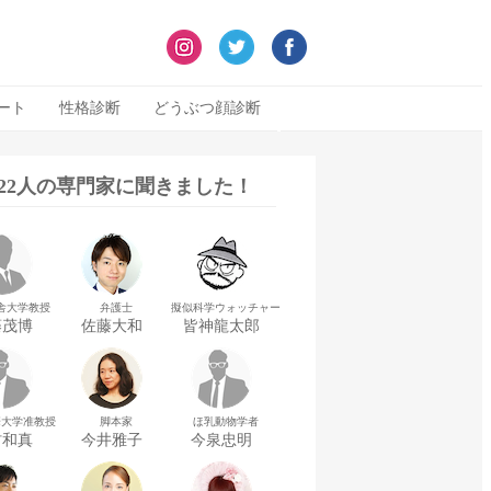
ート
性格診断
どうぶつ顔診断
322人の専門家に聞きました！
舎大学教授
弁護士
擬似科学ウォッチャー
藤茂博
佐藤大和
皆神龍太郎
華大学准教授
脚本家
ほ乳動物学者
村和真
今井雅子
今泉忠明