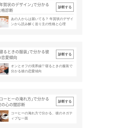
｢年賀状のデザイン｣で分かる
診断する
性格診断
あの人からは届いてる？ 年賀状のデザイ
出典
記事
ンから読み解く送り主の性格と心理
｢寝るときの服装｣で分かる彼
診断する
の恋愛傾向
オンとオフの境界線!? 寝るときの服装で
出典
記事
分かる彼の恋愛傾向
｢コーヒーの淹れ方｣で分かる
診断する
彼の心の闇診断
コーヒーの淹れ方で分かる、彼のネガテ
出典
記事
ィブな一面