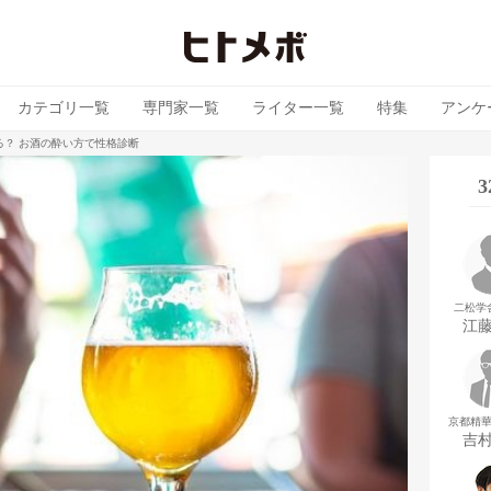
カテゴリ一覧
専門家一覧
ライター一覧
特集
アンケ
る？ お酒の酔い方で性格診断
二松学
江
京都精
吉