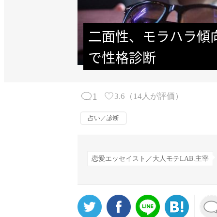
二面性、モラハラ傾
で性格診断
1
3.6
（
14
人が評価）
占い／診断
恋愛エッセイスト／大人モテLAB.主宰