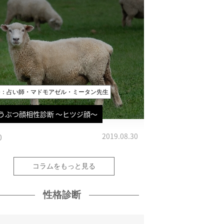
修：占い師・マドモアゼル・ミータン先生
うぶつ顔相性診断 〜ヒツジ顔〜
0
2019.08.30
コラムをもっと見る
性格診断