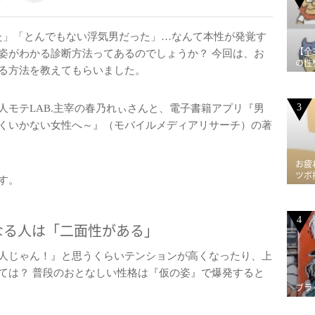
た」「とんでもない浮気男だった」…なんて本性が発覚す
【全
姿がわかる診断方法ってあるのでしょうか？ 今回は、お
の性
る方法を教えてもらいました。
3
モテLAB.主宰の春乃れぃさんと、電子書籍アプリ『男
くいかない女性へ～』（モバイルメディアリサーチ）の著
お疲
ツボ
す。
4
なる人は「二面性がある」
人じゃん！』と思うくらいテンションが高くなったり、上
ては？ 普段のおとなしい性格は『仮の姿』で爆発すると
ブラ