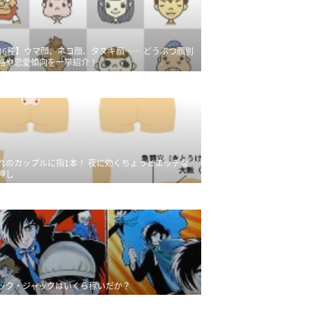
36種】ウマ顔、ネコ顔、タヌキ顔…… どうぶつ顔別
格や恋愛傾向を一挙紹介！
れのカップルに指1本！ 夜に効くちょっとエッチな
押し
ック・ジャックはいくら稼いだか？