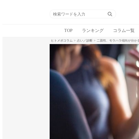
TOP
ランキング
コラム一覧
ヒトメボコラム
占い／診断
二面性、モラハラ傾向が分か